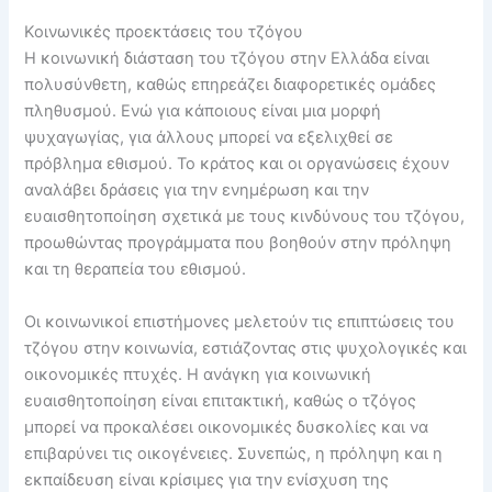
Κοινωνικές προεκτάσεις του τζόγου
Η κοινωνική διάσταση του τζόγου στην Ελλάδα είναι
πολυσύνθετη, καθώς επηρεάζει διαφορετικές ομάδες
πληθυσμού. Ενώ για κάποιους είναι μια μορφή
ψυχαγωγίας, για άλλους μπορεί να εξελιχθεί σε
πρόβλημα εθισμού. Το κράτος και οι οργανώσεις έχουν
αναλάβει δράσεις για την ενημέρωση και την
ευαισθητοποίηση σχετικά με τους κινδύνους του τζόγου,
προωθώντας προγράμματα που βοηθούν στην πρόληψη
και τη θεραπεία του εθισμού.
Οι κοινωνικοί επιστήμονες μελετούν τις επιπτώσεις του
τζόγου στην κοινωνία, εστιάζοντας στις ψυχολογικές και
οικονομικές πτυχές. Η ανάγκη για κοινωνική
ευαισθητοποίηση είναι επιτακτική, καθώς ο τζόγος
μπορεί να προκαλέσει οικονομικές δυσκολίες και να
επιβαρύνει τις οικογένειες. Συνεπώς, η πρόληψη και η
εκπαίδευση είναι κρίσιμες για την ενίσχυση της