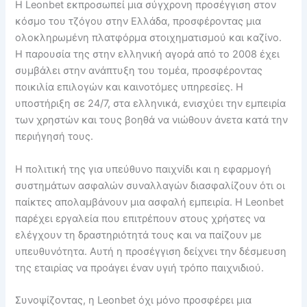
Η Leonbet εκπροσωπεί μια σύγχρονη προσέγγιση στον
κόσμο του τζόγου στην Ελλάδα, προσφέροντας μια
ολοκληρωμένη πλατφόρμα στοιχηματισμού και καζίνο.
Η παρουσία της στην ελληνική αγορά από το 2008 έχει
συμβάλει στην ανάπτυξη του τομέα, προσφέροντας
ποικιλία επιλογών και καινοτόμες υπηρεσίες. Η
υποστήριξη σε 24/7, στα ελληνικά, ενισχύει την εμπειρία
των χρηστών και τους βοηθά να νιώθουν άνετα κατά την
περιήγησή τους.
Η πολιτική της για υπεύθυνο παιχνίδι και η εφαρμογή
συστημάτων ασφαλών συναλλαγών διασφαλίζουν ότι οι
παίκτες απολαμβάνουν μια ασφαλή εμπειρία. Η Leonbet
παρέχει εργαλεία που επιτρέπουν στους χρήστες να
ελέγχουν τη δραστηριότητά τους και να παίζουν με
υπευθυνότητα. Αυτή η προσέγγιση δείχνει την δέσμευση
της εταιρίας να προάγει έναν υγιή τρόπο παιχνιδιού.
Συνοψίζοντας, η Leonbet όχι μόνο προσφέρει μια