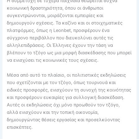
Η συμμετοχή σε τυχερά παιχνίδια θεωρείται συχνά
κοινωνική δραστηριότητα, όπου οι άνθρωποι
συγκεντρώνονται, μοιράζονται εμπειρίες και
δημιουργούν σχέσεις. Τα καζίνο και οι στοιχηματικές
πλατφόρμες, όπως η Leonbet, προσφέρουν ένα
σύγχρονο περιβάλλον που διευκολύνει αυτές τις
αλληλεπιδράσεις. Οι Έλληνες έχουν την τάση να
βλέπουν το τζόγο ως μια μορφή διασκέδασης που μπορεί
να ενισχύσει τις κοινωνικές τους σχέσεις.
Μέσα από αυτό το πλαίσιο, οι πολιτιστικές εκδηλώσεις
που σχετίζονται με τον τζόγο, όπως τουρνουά και
ειδικές προσφορές, ενισχύουν τη συνοχή της κοινότητας
και προσφέρουν ευκαιρίες για συλλογική διασκέδαση.
Αυτές οι εκδηλώσεις όχι μόνο προωθούν τον τζόγο,
αλλά ενισχύουν και την τοπική οικονομία,
δημιουργώντας θέσεις εργασίας και προσελκύοντας
επισκέπτες.