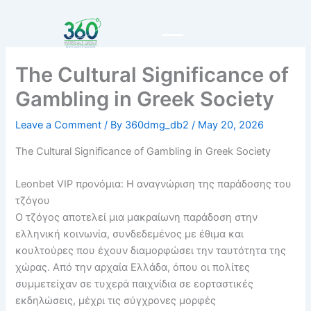
Skip
to
content
The Cultural Significance of
Gambling in Greek Society
Leave a Comment
/ By
360dmg_db2
/
May 20, 2026
The Cultural Significance of Gambling in Greek Society
Leonbet VIP προνόμια: Η αναγνώριση της παράδοσης του
τζόγου
Ο τζόγος αποτελεί μια μακραίωνη παράδοση στην
ελληνική κοινωνία, συνδεδεμένος με έθιμα και
κουλτούρες που έχουν διαμορφώσει την ταυτότητα της
χώρας. Από την αρχαία Ελλάδα, όπου οι πολίτες
συμμετείχαν σε τυχερά παιχνίδια σε εορταστικές
εκδηλώσεις, μέχρι τις σύγχρονες μορφές