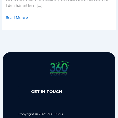
I den här artikeln […]
Read More »
GET IN TOUCH
Copyright © 2023 360-DMG