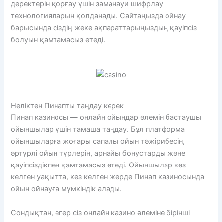
деректерін қорғау үшін заманауи шифрлау
технологияларын қолданады. Сайтаңызда ойнау
барысында сіздің жеке ақпараттарыңыздың қауіпсіз
болуын қамтамасыз етеді.
Неліктен Пинапты таңдау керек
Пинап казиносы — онлайн ойындар әлемін бастаушы
ойыншылар үшін тамаша таңдау. Бұл платформа
ойыншыларға жоғары сапалы ойын тәжірибесін,
әртүрлі ойын түрлерін, арнайы бонустарды және
қауіпсіздікпен қамтамасыз етеді. Ойыншылар кез
келген уақытта, кез келген жерде Пинап казиносында
ойын ойнауға мүмкіндік алады.
Сондықтан, егер сіз онлайн казино әлеміне бірінші