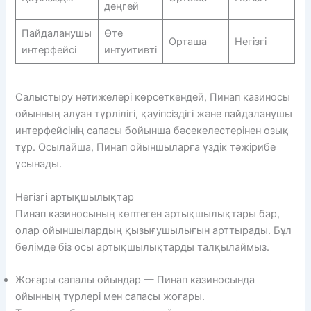
деңгей
Пайдаланушы
Өте
Орташа
Негізгі
интерфейсі
интуитивті
Салыстыру нәтижелері көрсеткендей, Пинап казиносы
ойынның алуан түрлілігі, қауіпсіздігі және пайдаланушы
интерфейсінің сапасы бойынша бәсекелестерінен озық
тұр. Осылайша, Пинап ойыншыларға үздік тәжірибе
ұсынады.
Негізгі артықшылықтар
Пинап казиносының көптеген артықшылықтары бар,
олар ойыншылардың қызығушылығын арттырады. Бұл
бөлімде біз осы артықшылықтарды талқылаймыз.
Жоғары сапалы ойындар — Пинап казиносында
ойынның түрлері мен сапасы жоғары.