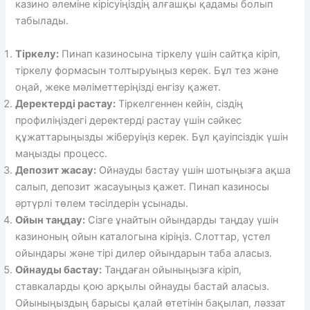
казино әлеміне кірісуіңіздің алғашқы қадамы болып
табылады.
Тіркелу:
Пинап казиносына тіркелу үшін сайтқа кіріп,
тіркелу формасын толтыруыңыз керек. Бұл тез және
оңай, жеке мәліметтеріңізді енгізу қажет.
Деректерді растау:
Тіркелгеннен кейін, сіздің
профиліңіздегі деректерді растау үшін сәйкес
құжаттарыңызды жіберуіңіз керек. Бұл қауіпсіздік үшін
маңызды процесс.
Депозит жасау:
Ойнауды бастау үшін шотыңызға ақша
салып, депозит жасауыңыз қажет. Пинап казиносы
әртүрлі төлем тәсілдерін ұсынады.
Ойын таңдау:
Сізге ұнайтын ойындарды таңдау үшін
казиноның ойын каталогына кіріңіз. Слоттар, үстел
ойындары және тірі дилер ойындарын таба аласыз.
Ойнауды бастау:
Таңдаған ойыныңызға кіріп,
ставкаларды қою арқылы ойнауды бастай аласыз.
Ойыныңыздың барысы қалай өтетінін бақылап, ләззат