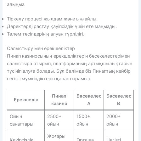
алыңыз.
Тіркелу процесі жылдам және ыңғайлы.
Деректерді растау қауіпсіздік үшін өте маңызды.
Төлем тәсілдерінің алуан түрлілігі.
Салыстыру мен ерекшеліктер
Пинап казиносының ерекшеліктерін бәсекелестерімен
салыстыра отырып, платформаның артықшылықтарын
түсініп алуға болады. Бұл бөлімде біз Пинаптың кейбір
негізгі мүмкіндіктерін қарастырамыз.
Пинап
Бәсекелес
Бәсекелес
Ерекшелік
казино
A
B
Ойын
2500+
1500+
2000+
санаттары
ойын
ойын
ойын
Жоғары
Қауіпсіздік
Орташа
Негізгі