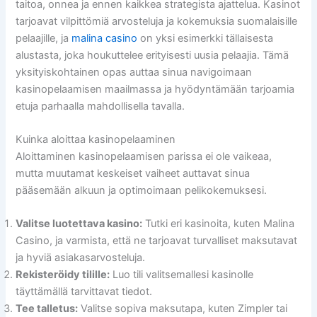
taitoa, onnea ja ennen kaikkea strategista ajattelua. Kasinot
tarjoavat vilpittömiä arvosteluja ja kokemuksia suomalaisille
pelaajille, ja
malina casino
on yksi esimerkki tällaisesta
alustasta, joka houkuttelee erityisesti uusia pelaajia. Tämä
yksityiskohtainen opas auttaa sinua navigoimaan
kasinopelaamisen maailmassa ja hyödyntämään tarjoamia
etuja parhaalla mahdollisella tavalla.
Kuinka aloittaa kasinopelaaminen
Aloittaminen kasinopelaamisen parissa ei ole vaikeaa,
mutta muutamat keskeiset vaiheet auttavat sinua
pääsemään alkuun ja optimoimaan pelikokemuksesi.
Valitse luotettava kasino:
Tutki eri kasinoita, kuten Malina
Casino, ja varmista, että ne tarjoavat turvalliset maksutavat
ja hyviä asiakasarvosteluja.
Rekisteröidy tilille:
Luo tili valitsemallesi kasinolle
täyttämällä tarvittavat tiedot.
Tee talletus:
Valitse sopiva maksutapa, kuten Zimpler tai