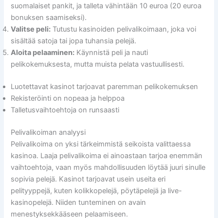
suomalaiset pankit, ja talleta vähintään 10 euroa (20 euroa
bonuksen saamiseksi).
Valitse peli:
Tutustu kasinoiden pelivalikoimaan, joka voi
sisältää satoja tai jopa tuhansia pelejä.
Aloita pelaaminen:
Käynnistä peli ja nauti
pelikokemuksesta, mutta muista pelata vastuullisesti.
Luotettavat kasinot tarjoavat paremman pelikokemuksen
Rekisteröinti on nopeaa ja helppoa
Talletusvaihtoehtoja on runsaasti
Pelivalikoiman analyysi
Pelivalikoima on yksi tärkeimmistä seikoista valittaessa
kasinoa. Laaja pelivalikoima ei ainoastaan tarjoa enemmän
vaihtoehtoja, vaan myös mahdollisuuden löytää juuri sinulle
sopivia pelejä. Kasinot tarjoavat usein useita eri
pelityyppejä, kuten kolikkopelejä, pöytäpelejä ja live-
kasinopelejä. Niiden tunteminen on avain
menestyksekkääseen pelaamiseen.