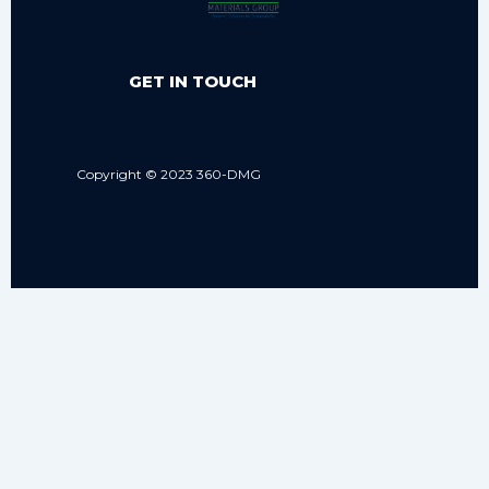
GET IN TOUCH
Copyright © 2023 360-DMG