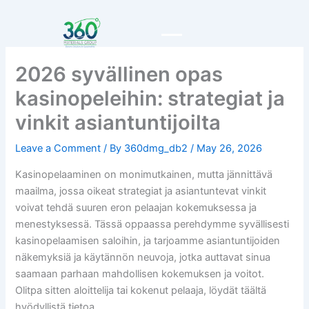
Skip
to
content
2026 syvällinen opas
kasinopeleihin: strategiat ja
vinkit asiantuntijoilta
Leave a Comment
/ By
360dmg_db2
/
May 26, 2026
Kasinopelaaminen on monimutkainen, mutta jännittävä
maailma, jossa oikeat strategiat ja asiantuntevat vinkit
voivat tehdä suuren eron pelaajan kokemuksessa ja
menestyksessä. Tässä oppaassa perehdymme syvällisesti
kasinopelaamisen saloihin, ja tarjoamme asiantuntijoiden
näkemyksiä ja käytännön neuvoja, jotka auttavat sinua
saamaan parhaan mahdollisen kokemuksen ja voitot.
Olitpa sitten aloittelija tai kokenut pelaaja, löydät täältä
hyödyllistä tietoa.