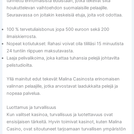
tunnettu erinomaisista eduistaan, jotka tekevät siitä
houkuttelevan vaihtoehdon suomalaisille pelaajille.
Seuraavassa on joitakin keskeisiä etuja, joita voit odottaa.
100 % tervetuliaisbonus jopa 500 euroon sekä 200
ilmaiskierrosta.
Nopeat kotiutukset: Rahasi voivat olla tililläsi 15 minuutista
24 tuntiin riippuen maksutavasta.
Laaja pelivalikoima, joka kattaa tuhansia pelejä johtavilta
pelistudioilta.
Yllä mainitut edut tekevät Malina Casinosta erinomaisen
valinnan pelaajille, jotka arvostavat laadukkaita pelejä ja
nopeaa palvelua.
Luottamus ja turvallisuus
Kun valitset kasinoa, turvallisuus ja luotettavuus ovat
ensisijaisen tärkeitä. Hyvin toimivat kasinot, kuten Malina
Casino, ovat sitoutuneet tarjoamaan turvallisen ympäristön