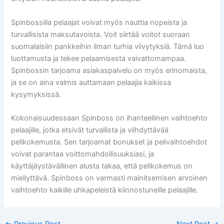
Spinbossilla pelaajat voivat myös nauttia nopeista ja
turvallisista maksutavoista. Voit siirtää voitot suoraan
suomalaisiin pankkeihin ilman turhia viivytyksiä. Tämä luo
luottamusta ja tekee pelaamisesta vaivattomampaa.
Spinbossin tarjoama asiakaspalvelu on myös erinomaista,
ja se on aina valmis auttamaan pelaajia kaikissa
kysymyksissä.
Kokonaisuudessaan Spinboss on ihanteellinen vaihtoehto
pelaajille, jotka etsivät turvallista ja viihdyttävää
pelikokemusta. Sen tarjoamat bonukset ja pelivaihtoehdot
voivat parantaa voittomahdollisuuksiasi, ja
käyttäjäystävällinen alusta takaa, että pelikokemus on
miellyttävä. Spinboss on varmasti mainitsemisen arvoinen
vaihtoehto kaikille uhkapeleistä kiinnostuneille pelaajille.
←
Previous Post
Next Post
→