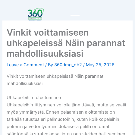
Skip
to
content
Vinkit voittamiseen
uhkapeleissä Näin parannat
mahdollisuuksiasi
Leave a Comment
/ By
360dmg_db2
/
May 25, 2026
Vinkit voittamiseen uhkapeleissä Näin parannat
mahdollisuuksiasi
Uhkapeleihin tutustuminen
Uhkapeleihin liittyminen voi olla jännittävää, mutta se vaatii
myös ymmärrystä. Ennen pelaamisen aloittamista on
tärkeää tutustua eri pelimuotoihin, kuten kolikkopeleihin,
pokeriin ja vedonlyöntiin. Jokaisella pelillä on omat
sääntönsä ja strategiansa, joten perusteiden hallitseminen