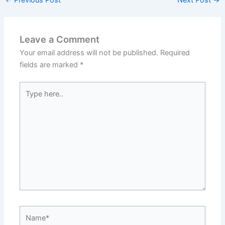
Leave a Comment
Your email address will not be published.
Required
fields are marked
*
Type
here..
Name*