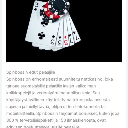
Spinbossin edut pelaajille
Spinboss on erinomaisesti suunniteltu nettikasino, joka
tarjoaa suomalaisille pelaajille laajan valikoiman
kolikkopelejä ja vedonlyöntimahdollisuuksia. Sen
käyttäjäystävällinen käyttöliittymä tekee pelaamisesta
sujuvaa ja miellyttävää, olitpa sitten tietokoneella tai
mobiililaitteella. Spinbossin tarjoamat bonukset, kuten jopa
300 % tervetuliaispaketti ja 150 ilmaiskierrosta, ovat
erityisen houkuttelevia uusille pelaajille.