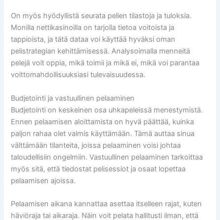
On myös hyödyllistä seurata pelien tilastoja ja tuloksia.
Monilla nettikasinoilla on tarjolla tietoa voitoista ja
tappioista, ja tätä dataa voi käyttää hyväksi oman
pelistrategian kehittämisessä. Analysoimalla menneitä
pelejä voit oppia, mikä toimii ja mikä ei, mikä voi parantaa
voittomahdollisuuksiasi tulevaisuudessa.
Budjetointi ja vastuullinen pelaaminen
Budjetointi on keskeinen osa uhkapeleissä menestymistä.
Ennen pelaamisen aloittamista on hyvä päättää, kuinka
paljon rahaa olet valmis käyttämään. Tämä auttaa sinua
välttämään tilanteita, joissa pelaaminen voisi johtaa
taloudellisiin ongelmiin. Vastuullinen pelaaminen tarkoittaa
myös sitä, että tiedostat pelisessiot ja osaat lopettaa
pelaamisen ajoissa.
Pelaamisen aikana kannattaa asettaa itselleen rajat, kuten
häviöraja tai aikaraja. Näin voit pelata hallitusti ilman, että