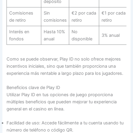
depósito
Comisiones
Sin
€2 por cada
€1 por cada
de retiro
comisiones
retiro
retiro
Interés en
Hasta 10%
No
3% anual
fondos
anual
disponible
Como se puede observar, Play ID no solo ofrece mejores
incentivos iniciales, sino que también proporciona una
experiencia más rentable a largo plazo para los jugadores.
Beneficios clave de Play ID
Utilizar Play ID en tus opciones de juego proporciona
múltiples beneficios que pueden mejorar tu experiencia
general en el casino en línea.
Facilidad de uso: Accede fácilmente a tu cuenta usando tu
número de teléfono o código QR.