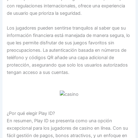
con regulaciones internacionales, ofrece una experiencia
de usuario que prioriza la seguridad.
Los jugadores pueden sentirse tranquilos al saber que su
información financiera está manejada de manera segura, lo
que les permite disfrutar de sus juegos favoritos sin
preocupaciones. La autenticación basada en números de
teléfono y códigos QR añade una capa adicional de
protección, asegurando que solo los usuarios autorizados
tengan acceso a sus cuentas.
¿Por qué elegir Play ID?
En resumen, Play ID se presenta como una opción
excepcional para los jugadores de casino en línea. Con su
fácil gestión de pagos, bonos atractivos, y un enfoque en