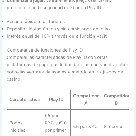
Comenzar a jugar:
Disfruta de tus juegos de casino
preferidos con la seguridad que brinda Play ID.
Acceso rápido a tus fondos.
Depósitos instantáneos y sin comisiones de retiro.
Interés anual del 10% a través de la función Vault.
Comparativa de funciones de Play ID
Comparar las características de Play ID con otras
plataformas de pago puede brindarte una perspectiva clara
sobre las ventajas de usar este método en tus juegos de
casino.
Competidor
Competidor
Característica
Play ID
A
B
€5 por
Bonos
KYC y €10
€5 por KYC
Sin bono
iniciales
por primer