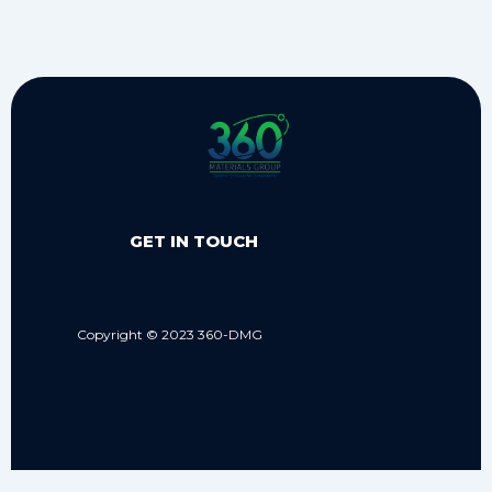
GET IN TOUCH
Copyright © 2023 360-DMG