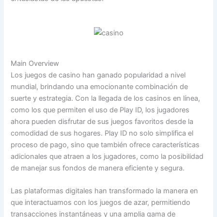
Main Overview
Los juegos de casino han ganado popularidad a nivel
mundial, brindando una emocionante combinación de
suerte y estrategia. Con la llegada de los casinos en línea,
como los que permiten el uso de Play ID, los jugadores
ahora pueden disfrutar de sus juegos favoritos desde la
comodidad de sus hogares. Play ID no solo simplifica el
proceso de pago, sino que también ofrece características
adicionales que atraen a los jugadores, como la posibilidad
de manejar sus fondos de manera eficiente y segura.
Las plataformas digitales han transformado la manera en
que interactuamos con los juegos de azar, permitiendo
transacciones instantáneas y una amplia gama de