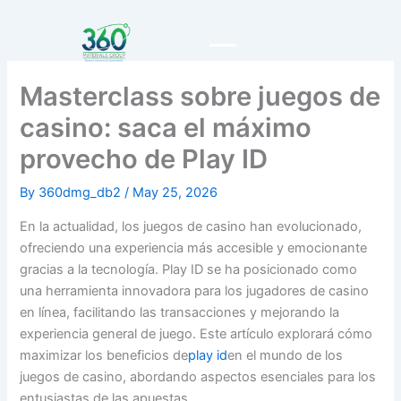
Skip
to
content
Masterclass sobre juegos de
casino: saca el máximo
provecho de Play ID
By
360dmg_db2
/
May 25, 2026
En la actualidad, los juegos de casino han evolucionado,
ofreciendo una experiencia más accesible y emocionante
gracias a la tecnología. Play ID se ha posicionado como
una herramienta innovadora para los jugadores de casino
en línea, facilitando las transacciones y mejorando la
experiencia general de juego. Este artículo explorará cómo
maximizar los beneficios de
play id
en el mundo de los
juegos de casino, abordando aspectos esenciales para los
entusiastas de las apuestas.