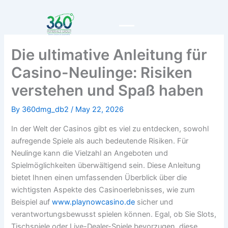
Skip
to
content
Die ultimative Anleitung für
Casino-Neulinge: Risiken
verstehen und Spaß haben
By
360dmg_db2
/
May 22, 2026
In der Welt der Casinos gibt es viel zu entdecken, sowohl
aufregende Spiele als auch bedeutende Risiken. Für
Neulinge kann die Vielzahl an Angeboten und
Spielmöglichkeiten überwältigend sein. Diese Anleitung
bietet Ihnen einen umfassenden Überblick über die
wichtigsten Aspekte des Casinoerlebnisses, wie zum
Beispiel auf
www.playnowcasino.de
sicher und
verantwortungsbewusst spielen können. Egal, ob Sie Slots,
Tischspiele oder Live-Dealer-Spiele bevorzugen, diese