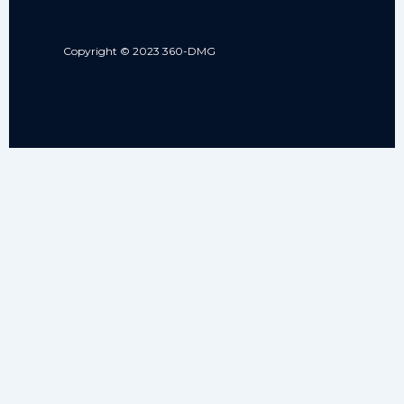
Copyright © 2023 360-DMG