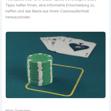
Tipps helfen Ihnen, eine informierte Entscheidung zu
treffen und das Beste aus Ihrem Casinoaufenthalt
herauszuholen.
Main Overview