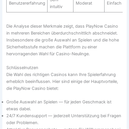
Benutzererfahrung
Moderat
Einfach
intuitiv
Die Analyse dieser Merkmale zeigt, dass PlayNow Casino
in mehreren Bereichen überdurchschnittlich abschneidet.
Insbesondere die große Auswahl an Spielen und die hohe
Sicherheitsstufe machen die Plattform zu einer
hervorragenden Wahl für Casino-Neulinge.
Schlüsselnutzen
Die Wahl des richtigen Casinos kann Ihre Spielerfahrung
erheblich beeinflussen. Hier sind einige der Hauptvorteile,
die PlayNow Casino bietet:
Große Auswahl an Spielen — für jeden Geschmack ist
etwas dabei.
24/7 Kundensupport — jederzeit Unterstützung bei Fragen
oder Problemen.