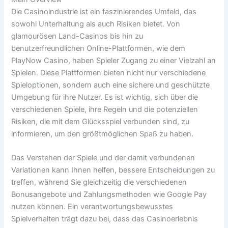
Die Casinoindustrie ist ein faszinierendes Umfeld, das
sowohl Unterhaltung als auch Risiken bietet. Von
glamourösen Land-Casinos bis hin zu
benutzerfreundlichen Online-Plattformen, wie dem
PlayNow Casino, haben Spieler Zugang zu einer Vielzahl an
Spielen. Diese Plattformen bieten nicht nur verschiedene
Spieloptionen, sondern auch eine sichere und geschützte
Umgebung für ihre Nutzer. Es ist wichtig, sich über die
verschiedenen Spiele, ihre Regeln und die potenziellen
Risiken, die mit dem Glücksspiel verbunden sind, zu
informieren, um den größtmöglichen Spaß zu haben.
Das Verstehen der Spiele und der damit verbundenen
Variationen kann Ihnen helfen, bessere Entscheidungen zu
treffen, während Sie gleichzeitig die verschiedenen
Bonusangebote und Zahlungsmethoden wie Google Pay
nutzen können. Ein verantwortungsbewusstes
Spielverhalten trägt dazu bei, dass das Casinoerlebnis