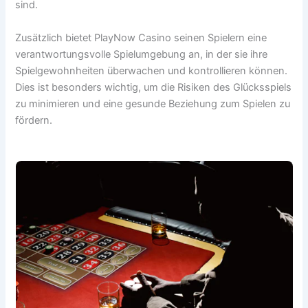
sind.
Zusätzlich bietet PlayNow Casino seinen Spielern eine
verantwortungsvolle Spielumgebung an, in der sie ihre
Spielgewohnheiten überwachen und kontrollieren können.
Dies ist besonders wichtig, um die Risiken des Glücksspiels
zu minimieren und eine gesunde Beziehung zum Spielen zu
fördern.