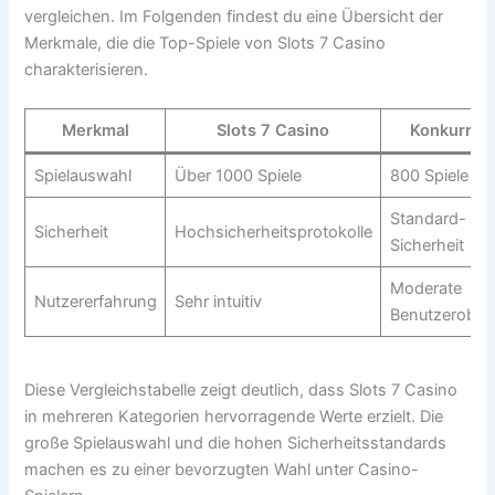
vergleichen. Im Folgenden findest du eine Übersicht der
Merkmale, die die Top-Spiele von Slots 7 Casino
charakterisieren.
Merkmal
Slots 7 Casino
Konkurren
Spielauswahl
Über 1000 Spiele
800 Spiele
Standard-
Sicherheit
Hochsicherheitsprotokolle
Sicherheit
Moderate
Nutzererfahrung
Sehr intuitiv
Benutzerober
Diese Vergleichstabelle zeigt deutlich, dass Slots 7 Casino
in mehreren Kategorien hervorragende Werte erzielt. Die
große Spielauswahl und die hohen Sicherheitsstandards
machen es zu einer bevorzugten Wahl unter Casino-