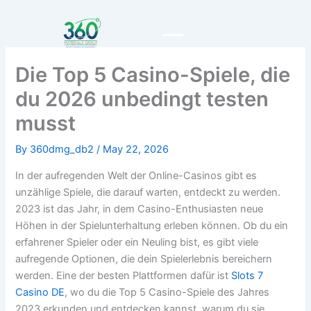
Skip
to
content
Die Top 5 Casino-Spiele, die
du 2026 unbedingt testen
musst
By
360dmg_db2
/
May 22, 2026
In der aufregenden Welt der Online-Casinos gibt es
unzählige Spiele, die darauf warten, entdeckt zu werden.
2023 ist das Jahr, in dem Casino-Enthusiasten neue
Höhen in der Spielunterhaltung erleben können. Ob du ein
erfahrener Spieler oder ein Neuling bist, es gibt viele
aufregende Optionen, die dein Spielerlebnis bereichern
werden. Eine der besten Plattformen dafür ist
Slots 7
Casino DE
, wo du die Top 5 Casino-Spiele des Jahres
2023 erkunden und entdecken kannst, warum du sie