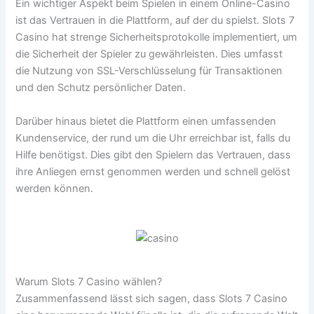
Ein wichtiger Aspekt beim Spielen in einem Online-Casino
ist das Vertrauen in die Plattform, auf der du spielst. Slots 7
Casino hat strenge Sicherheitsprotokolle implementiert, um
die Sicherheit der Spieler zu gewährleisten. Dies umfasst
die Nutzung von SSL-Verschlüsselung für Transaktionen
und den Schutz persönlicher Daten.
Darüber hinaus bietet die Plattform einen umfassenden
Kundenservice, der rund um die Uhr erreichbar ist, falls du
Hilfe benötigst. Dies gibt den Spielern das Vertrauen, dass
ihre Anliegen ernst genommen werden und schnell gelöst
werden können.
Warum Slots 7 Casino wählen?
Zusammenfassend lässt sich sagen, dass Slots 7 Casino