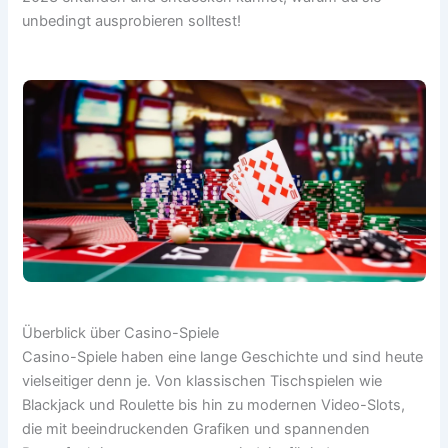
unbedingt ausprobieren solltest!
Überblick über Casino-Spiele
Casino-Spiele haben eine lange Geschichte und sind heute
vielseitiger denn je. Von klassischen Tischspielen wie
Blackjack und Roulette bis hin zu modernen Video-Slots,
die mit beeindruckenden Grafiken und spannenden