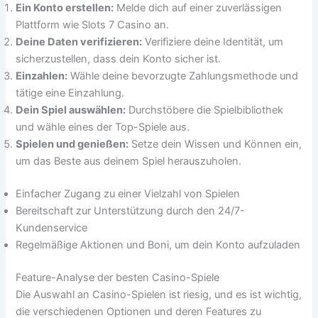
Ein Konto erstellen:
Melde dich auf einer zuverlässigen
Plattform wie Slots 7 Casino an.
Deine Daten verifizieren:
Verifiziere deine Identität, um
sicherzustellen, dass dein Konto sicher ist.
Einzahlen:
Wähle deine bevorzugte Zahlungsmethode und
tätige eine Einzahlung.
Dein Spiel auswählen:
Durchstöbere die Spielbibliothek
und wähle eines der Top-Spiele aus.
Spielen und genießen:
Setze dein Wissen und Können ein,
um das Beste aus deinem Spiel herauszuholen.
Einfacher Zugang zu einer Vielzahl von Spielen
Bereitschaft zur Unterstützung durch den 24/7-
Kundenservice
Regelmäßige Aktionen und Boni, um dein Konto aufzuladen
Feature-Analyse der besten Casino-Spiele
Die Auswahl an Casino-Spielen ist riesig, und es ist wichtig,
die verschiedenen Optionen und deren Features zu