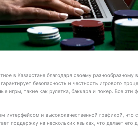
естное в Казахстане благодаря своему разнообразному
 гарантирует безопасность и честность игрового проце
ые игры, такие как рулетка, баккара и покер. Все эти
ым интерфейсом и высококачественной графикой, что с
агает поддержку на нескольких языках, что делает его