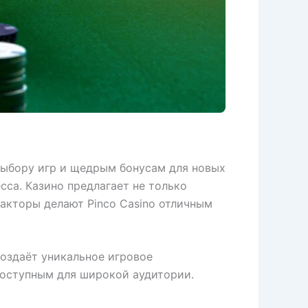
 выбору игр и щедрым бонусам для новых
сса. Казино предлагает не только
 факторы делают Pinco Casino отличным
оздаёт уникальное игровое
 доступным для широкой аудитории.