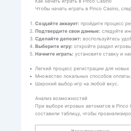
Как начать играть в Pinco Casino
Чтобы начать играть в Pinco Casino, сл
Создайте аккаунт:
пройдите процесс рег
Подтвердите свои данные:
следуйте ин
Сделайте депозит:
воспользуйтесь удо
Выберите игру:
откройте раздел игровы
Начните играть:
установите ставку и н
Легкий процесс регистрации для новых 
Множество локальных способов оплаты.
Широкий выбор игр на любой вкус.
Анализ возможностей
При выборе игровых автоматов в Pinco 
составили таблицу, чтобы проанализиро