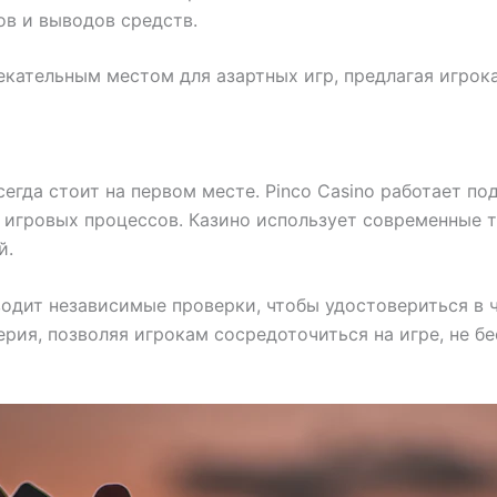
ов и выводов средств.
екательным местом для азартных игр, предлагая игро
егда стоит на первом месте. Pinco Casino работает по
ь игровых процессов. Казино использует современные
й.
оводит независимые проверки, чтобы удостовериться в 
рия, позволяя игрокам сосредоточиться на игре, не бе