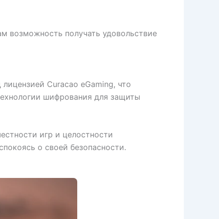
кам возможность получать удовольствие
д лицензией Curacao eGaming, что
 технологии шифрования для защиты
честности игр и целостности
спокоясь о своей безопасности.