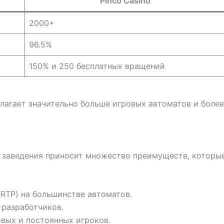
Pinco Casino
2000+
96.5%
150% и 250 бесплатных вращений
едлагает значительно больше игровых автоматов и боле
о заведения приносит множество преимуществ, которы
RTP) на большинстве автоматов.
 разработчиков.
вых и постоянных игроков.