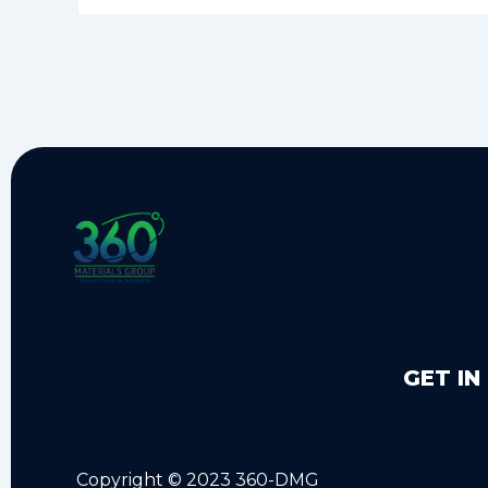
GET IN
Copyright © 2023 360-DMG