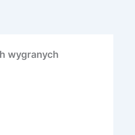
ch wygranych