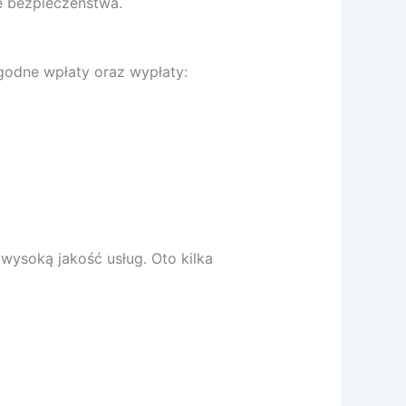
e bezpieczeństwa.
godne wpłaty oraz wypłaty:
wysoką jakość usług. Oto kilka