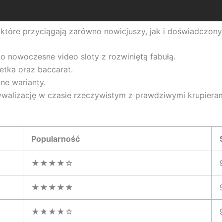
, które przyciągają zarówno nowicjuszy, jak i doświadczony
o nowoczesne video sloty z rozwiniętą fabułą.
letka oraz baccarat.
nne warianty.
 rywalizację w czasie rzeczywistym z prawdziwymi krupieram
Popularność
★★★★☆
★★★★★
★★★★☆