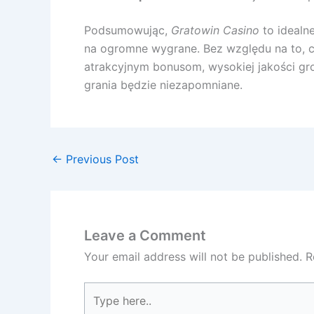
Podsumowując,
Gratowin Casino
to idealn
na ogromne wygrane. Bez względu na to, c
atrakcyjnym bonusom, wysokiej jakości gr
grania będzie niezapomniane.
←
Previous Post
Leave a Comment
Your email address will not be published.
R
Type
here..