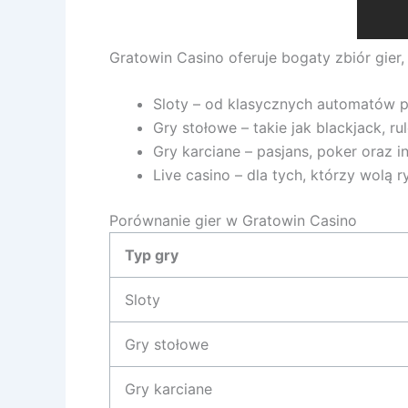
Gratowin Casino oferuje bogaty zbiór gier
Sloty – od klasycznych automatów p
Gry stołowe – takie jak blackjack, ru
Gry karciane – pasjans, poker oraz i
Live casino – dla tych, którzy wolą
Porównanie gier w Gratowin Casino
Typ gry
Sloty
Gry stołowe
Gry karciane