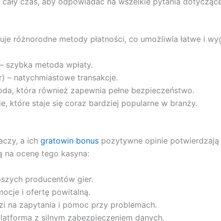
z cały czas, aby odpowiadać na wszelkie pytania dotycząc
uje różnorodne metody płatności, co umożliwia łatwe i wy
 – szybka metoda wpłaty.
ler) – natychmiastowe transakcje.
oda, która również zapewnia pełne bezpieczeństwo.
, które staje się coraz bardziej popularne w branży.
aczy, a ich
gratowin bonus
pozytywne opinie potwierdzają 
ą na ocenę tego kasyna:
pszych producentów gier.
ocje i ofertę powitalną.
i na zapytania i pomoc przy problemach.
latforma z silnym zabezpieczeniem danych.