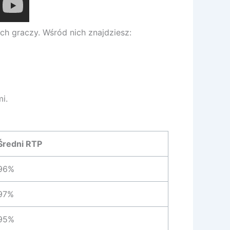
ch graczy. Wśród nich znajdziesz:
i.
Średni RTP
96%
97%
95%