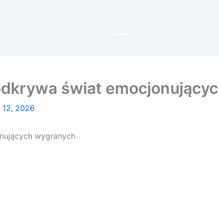
odkrywa świat emocjonujący
 12, 2026
onujących wygranych