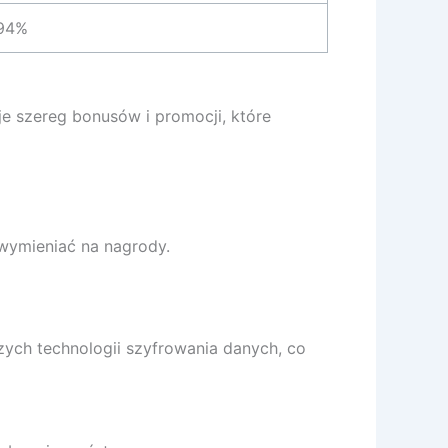
94%
je szereg bonusów i promocji, które
wymieniać na nagrody.
zych technologii szyfrowania danych, co