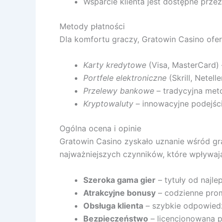
Wsparcie klienta jest dostępne prze
Metody płatności
Dla komfortu graczy, Gratowin Casino ofer
Karty kredytowe
(Visa, MasterCard)
Portfele elektroniczne
(Skrill, Netel
Przelewy bankowe
– tradycyjna met
Kryptowaluty
– innowacyjne podejście
Ogólna ocena i opinie
Gratowin Casino zyskało uznanie wśród gr
najważniejszych czynników, które wpływaj
Szeroka gama gier
– tytuły od najle
Atrakcyjne bonusy
– codzienne prom
Obsługa klienta
– szybkie odpowiedz
Bezpieczeństwo
– licencjonowana p