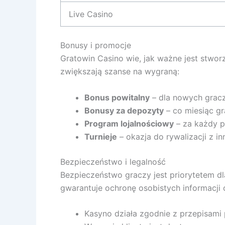
Live Casino
Bonusy i promocje
Gratowin Casino wie, jak ważne jest stwor
zwiększają szanse na wygraną:
Bonus powitalny
– dla nowych gracz
Bonusy za depozyty
– co miesiąc gr
Program lojalnościowy
– za każdy p
Turnieje
– okazja do rywalizacji z i
Bezpieczeństwo i legalność
Bezpieczeństwo graczy jest priorytetem dl
gwarantuje ochronę osobistych informacji
Kasyno działa zgodnie z przepisami 