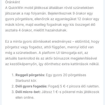
Óránként
A QuickWin mobil játékosai általában rövid szünetekben
játszanak a nap folyamán. Bejelentkeznek 9 órakor egy
gyors pörgetésre, ellenőrzik az egyenlegüket 12 órakor egy
másik körre, majd esetleg fogadnak egy kis összeget élő
asztalra 4 órakor, mielőtt hazaindulnak.
Ez a minta gyors döntéseket eredményez – eldöntöd, hogy
pörgetsz vagy fogadsz, attól függően, mennyi időd van
még a szünetedben. A platform UI támogatja ezt, az
aktuális bankrollod és az aktív bónuszok megjelenítésével
az kezdőképernyőn, így dönthetsz extra kattintások nélkül.
Reggeli pörgetés:
Egy gyors 20 pörgetéses
Starburst kör.
Déli gyors fogadás:
Fogadj 5 €-t pirosra élő ruletten.
Déli micro‑bet:
Játssz 1 €-s pókerrel más játékosok
ellen online.