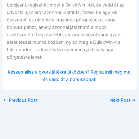
befejezni, regisztrálj most a QuickWin-nél, és vedd át az
üdvözlő ajánlatot azonnal. Kattints, fizess be egy kis
összeget, és oldd fel a ingyenes pörgetéseket vagy
bónusz pénzt, amely azonnal játszható a mobil
eszközödön. Legközelebb, amikor kávézol vagy gyors
sétát teszel munka közben, nyisd meg a QuickWin-t a
telefonodon – a következő nyereményed csak egy
pörgetésre lehet!
Készen állsz a gyors játékra útközben? Regisztrálj még ma,
és vedd át a bónuszodat!
←
Previous Post
Next Post
→