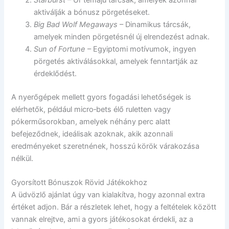
aktiválják a bónusz pörgetéseket.
Big Bad Wolf Megaways
– Dinamikus tárcsák,
amelyek minden pörgetésnél új elrendezést adnak.
Sun of Fortune
– Egyiptomi motívumok, ingyen
pörgetés aktiválásokkal, amelyek fenntartják az
érdeklődést.
A nyerőgépek mellett gyors fogadási lehetőségek is
elérhetők, például micro‑bets élő ruletten vagy
pókerműsorokban, amelyek néhány perc alatt
befejeződnek, ideálisak azoknak, akik azonnali
eredményeket szeretnének, hosszú körök várakozása
nélkül.
Gyorsított Bónuszok Rövid Játékokhoz
A üdvözlő ajánlat úgy van kialakítva, hogy azonnal extra
értéket adjon. Bár a részletek lehet, hogy a feltételek között
vannak elrejtve, ami a gyors játékosokat érdekli, az a