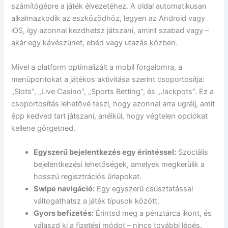
számítógépre a játék élvezetéhez. A oldal automatikusan
alkalmazkodik az eszközödhöz, legyen az Android vagy
iOS, így azonnal kezdhetsz játszani, amint szabad vagy –
akár egy kávészünet, ebéd vagy utazás közben.
Mivel a platform optimalizált a mobil forgalomra, a
menüpontokat a játékos aktivitása szerint csoportosítja:
„Slots”, „Live Casino”, „Sports Betting”, és „Jackpots”. Ez a
csoportosítás lehetővé teszi, hogy azonnal arra ugrálj, amit
épp kedved tart játszani, anélkül, hogy végtelen opciókat
kellene görgetned.
Egyszerű bejelentkezés egy érintéssel:
Szociális
bejelentkezési lehetőségek, amelyek megkerülik a
hosszú regisztrációs űrlapokat.
Swipe navigáció:
Egy egyszerű csúsztatással
váltogathatsz a játék típusok között.
Gyors befizetés:
Érintsd meg a pénztárca ikont, és
válaszd ki a fizetési módot – nincs további lépés.