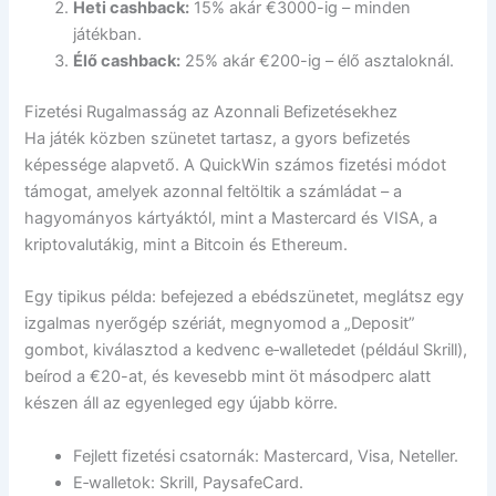
Heti cashback:
15% akár €3000-ig – minden
játékban.
Élő cashback:
25% akár €200-ig – élő asztaloknál.
Fizetési Rugalmasság az Azonnali Befizetésekhez
Ha játék közben szünetet tartasz, a gyors befizetés
képessége alapvető. A QuickWin számos fizetési módot
támogat, amelyek azonnal feltöltik a számládat – a
hagyományos kártyáktól, mint a Mastercard és VISA, a
kriptovalutákig, mint a Bitcoin és Ethereum.
Egy tipikus példa: befejezed a ebédszünetet, meglátsz egy
izgalmas nyerőgép szériát, megnyomod a „Deposit”
gombot, kiválasztod a kedvenc e‑walletedet (például Skrill),
beírod a €20-at, és kevesebb mint öt másodperc alatt
készen áll az egyenleged egy újabb körre.
Fejlett fizetési csatornák: Mastercard, Visa, Neteller.
E‑walletok: Skrill, PaysafeCard.