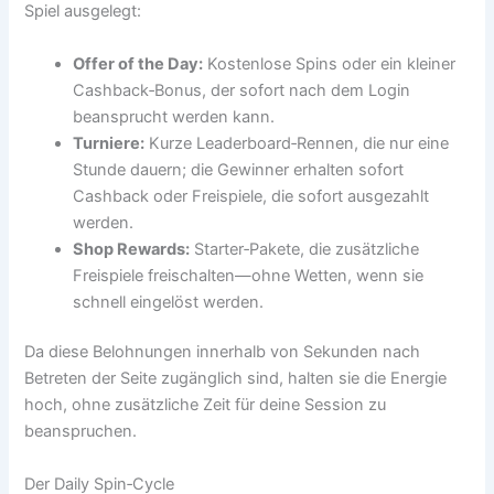
Spiel ausgelegt:
Offer of the Day:
Kostenlose Spins oder ein kleiner
Cashback‑Bonus, der sofort nach dem Login
beansprucht werden kann.
Turniere:
Kurze Leaderboard‑Rennen, die nur eine
Stunde dauern; die Gewinner erhalten sofort
Cashback oder Freispiele, die sofort ausgezahlt
werden.
Shop Rewards:
Starter‑Pakete, die zusätzliche
Freispiele freischalten—ohne Wetten, wenn sie
schnell eingelöst werden.
Da diese Belohnungen innerhalb von Sekunden nach
Betreten der Seite zugänglich sind, halten sie die Energie
hoch, ohne zusätzliche Zeit für deine Session zu
beanspruchen.
Der Daily Spin‑Cycle