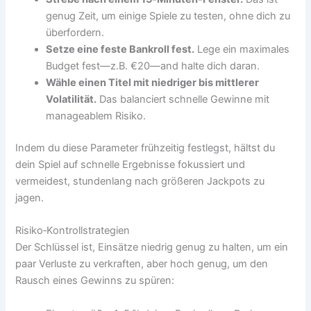
genug Zeit, um einige Spiele zu testen, ohne dich zu
überfordern.
Setze eine feste Bankroll fest.
Lege ein maximales
Budget fest—z.B. €20—and halte dich daran.
Wähle einen Titel mit niedriger bis mittlerer
Volatilität.
Das balanciert schnelle Gewinne mit
manageablem Risiko.
Indem du diese Parameter frühzeitig festlegst, hältst du
dein Spiel auf schnelle Ergebnisse fokussiert und
vermeidest, stundenlang nach größeren Jackpots zu
jagen.
Risiko‑Kontrollstrategien
Der Schlüssel ist, Einsätze niedrig genug zu halten, um ein
paar Verluste zu verkraften, aber hoch genug, um den
Rausch eines Gewinns zu spüren: