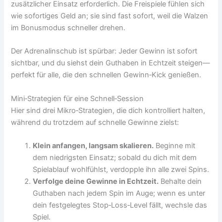
zusätzlicher Einsatz erforderlich. Die Freispiele fühlen sich
wie sofortiges Geld an; sie sind fast sofort, weil die Walzen
im Bonusmodus schneller drehen.
Der Adrenalinschub ist spürbar: Jeder Gewinn ist sofort
sichtbar, und du siehst dein Guthaben in Echtzeit steigen—
perfekt für alle, die den schnellen Gewinn‑Kick genießen.
Mini‑Strategien für eine Schnell‑Session
Hier sind drei Mikro‑Strategien, die dich kontrolliert halten,
während du trotzdem auf schnelle Gewinne zielst:
Klein anfangen, langsam skalieren.
Beginne mit
dem niedrigsten Einsatz; sobald du dich mit dem
Spielablauf wohlfühlst, verdopple ihn alle zwei Spins.
Verfolge deine Gewinne in Echtzeit.
Behalte dein
Guthaben nach jedem Spin im Auge; wenn es unter
dein festgelegtes Stop‑Loss‑Level fällt, wechsle das
Spiel.