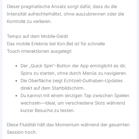
Dieser pragmatische Ansatz sorgt dafür, dass du die
Intensität aufrechterhältst, ohne auszubrennen oder die
Kontrolle zu verlieren.
Tempo auf dem Mobile‑Gerät
Das mobile Erlebnis bei Xon.Bet ist für schnelle
Touch‑Interaktionen ausgelegt:
Der „Quick Spin“-Button der App ermöglicht es dir,
Spins zu starten, ohne durch Menüs zu navigieren.
Die Oberfläche zeigt Echtzeit‑Guthaben‑Updates
direkt auf dem Startbildschirm.
Du kannst mit einem einzigen Tap zwischen Spielen
wechseln—ideal, um verschiedene Slots während
kurzer Besuche zu testen.
Diese Fluidität hält das Momentum während der gesamten
Session hoch.