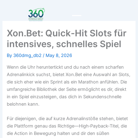
Skip
to
content
Xon.Bet: Quick‑Hit Slots für
intensives, schnelles Spiel
By
360dmg_db2
/
May 8, 2026
Wenn die Uhr heruntertickt und du nach einem scharfen
Adrenalinkick suchst, bietet Xon.Bet eine Auswahl an Slots,
die sich eher wie ein Sprint als ein Marathon anfühlen. Die
umfangreiche Bibliothek der Seite ermöglicht es dir, direkt
in ein Spiel einzusteigen, das dich in Sekundenschnelle
belohnen kann.
Für diejenigen, die auf kurze Adrenalinstöße stehen, bietet
die Plattform genau das Richtige—High‑Payback-Titel, die
die Action in Bewegung halten und dir den süßen