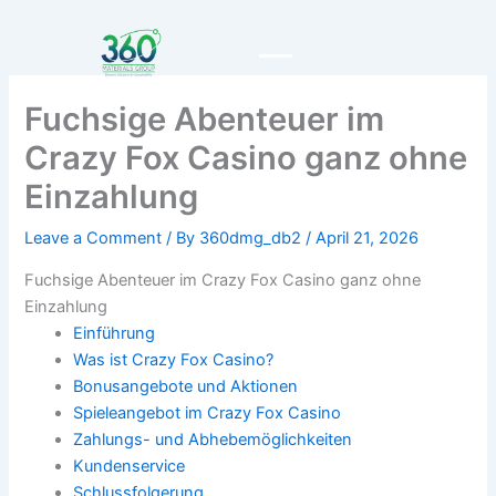
Skip
to
content
Fuchsige Abenteuer im
Crazy Fox Casino ganz ohne
Einzahlung
Leave a Comment
/ By
360dmg_db2
/
April 21, 2026
Fuchsige Abenteuer im Crazy Fox Casino ganz ohne
Einzahlung
Einführung
Was ist Crazy Fox Casino?
Bonusangebote und Aktionen
Spieleangebot im Crazy Fox Casino
Zahlungs- und Abhebemöglichkeiten
Kundenservice
Schlussfolgerung