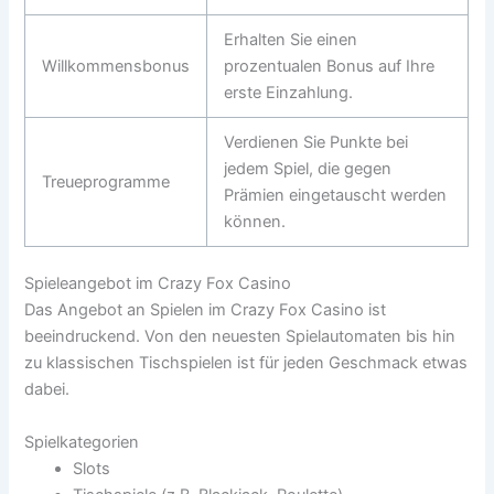
Erhalten Sie einen
Willkommensbonus
prozentualen Bonus auf Ihre
erste Einzahlung.
Verdienen Sie Punkte bei
jedem Spiel, die gegen
Treueprogramme
Prämien eingetauscht werden
können.
Spieleangebot im Crazy Fox Casino
Das Angebot an Spielen im Crazy Fox Casino ist
beeindruckend. Von den neuesten Spielautomaten bis hin
zu klassischen Tischspielen ist für jeden Geschmack etwas
dabei.
Spielkategorien
Slots