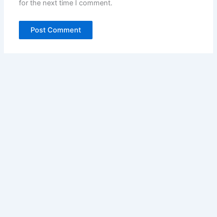
for the next time I comment.