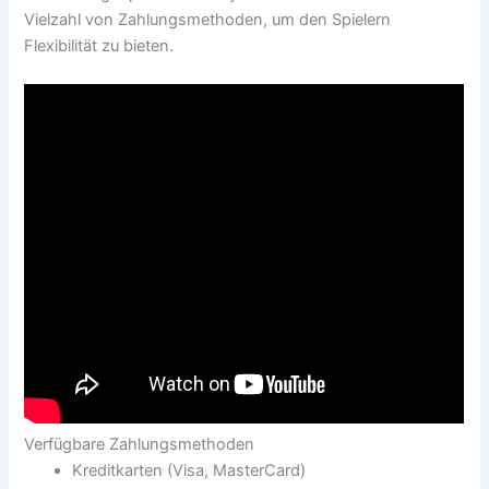
Vielzahl von Zahlungsmethoden, um den Spielern
Flexibilität zu bieten.
Verfügbare Zahlungsmethoden
Kreditkarten (Visa, MasterCard)