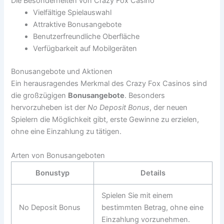
Die Besonderheiten von Crazy Fox Casino
Vielfältige Spielauswahl
Attraktive Bonusangebote
Benutzerfreundliche Oberfläche
Verfügbarkeit auf Mobilgeräten
Bonusangebote und Aktionen
Ein herausragendes Merkmal des Crazy Fox Casinos sind
die großzügigen
Bonusangebote
. Besonders
hervorzuheben ist der
No Deposit Bonus
, der neuen
Spielern die Möglichkeit gibt, erste Gewinne zu erzielen,
ohne eine Einzahlung zu tätigen.
Arten von Bonusangeboten
Bonustyp
Details
Spielen Sie mit einem
No Deposit Bonus
bestimmten Betrag, ohne eine
Einzahlung vorzunehmen.