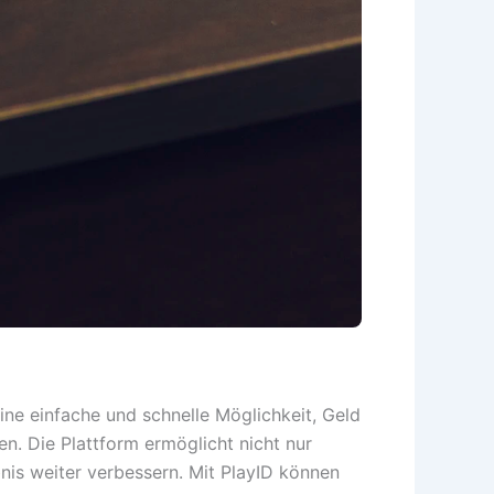
 eine einfache und schnelle Möglichkeit, Geld
n. Die Plattform ermöglicht nicht nur
bnis weiter verbessern. Mit PlayID können