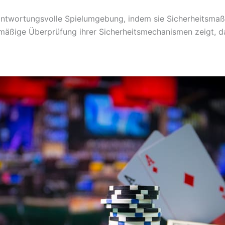
rantwortungsvolle Spielumgebung, indem sie Sicherheitsmaß
mäßige Überprüfung ihrer Sicherheitsmechanismen zeigt, das