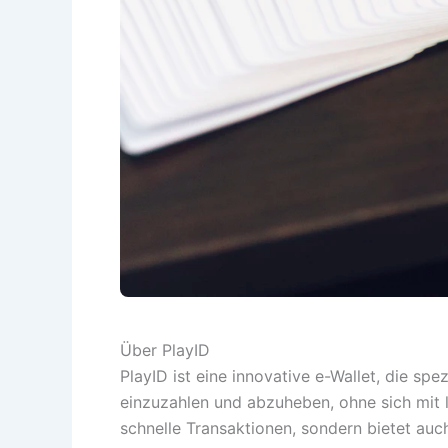
Über PlayID
PlayID ist eine innovative e-Wallet, die spe
einzuzahlen und abzuheben, ohne sich mit 
schnelle Transaktionen, sondern bietet auch