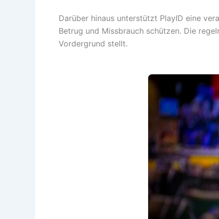
Darüber hinaus unterstützt PlayID eine ve
Betrug und Missbrauch schützen. Die regel
Vordergrund stellt.