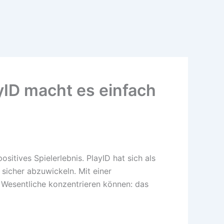
ID macht es einfach
itives Spielerlebnis. PlayID hat sich als
 sicher abzuwickeln. Mit einer
s Wesentliche konzentrieren können: das