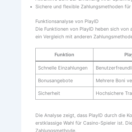
Sichere und flexible Zahlungsmethoden für 
Funktionsanalyse von PlayID
Die Funktionen von PlayID heben sich von a
ein Vergleich mit anderen Zahlungsmethod
Funktion
Pla
Schnelle Einzahlungen
Benutzerfreundl
Bonusangebote
Mehrere Boni ve
Sicherheit
Hochsichere Tra
Die Analyse zeigt, dass PlayID durch die K
erstklassige Wahl für Casino-Spieler ist. 
Zahlungsmethode.