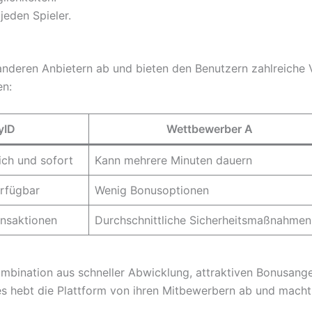
jeden Spieler.
nderen Anbietern ab und bieten den Benutzern zahlreiche V
en:
yID
Wettbewerber A
ich und sofort
Kann mehrere Minuten dauern
rfügbar
Wenig Bonusoptionen
nsaktionen
Durchschnittliche Sicherheitsmaßnahmen
ombination aus schneller Abwicklung, attraktiven Bonusang
Dies hebt die Plattform von ihren Mitbewerbern ab und macht