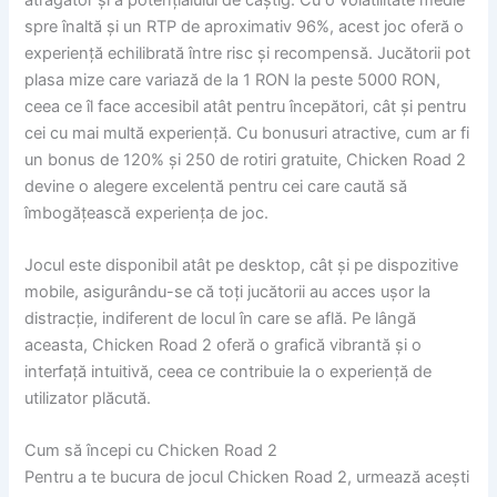
spre înaltă și un RTP de aproximativ 96%, acest joc oferă o
experiență echilibrată între risc și recompensă. Jucătorii pot
plasa mize care variază de la 1 RON la peste 5000 RON,
ceea ce îl face accesibil atât pentru începători, cât și pentru
cei cu mai multă experiență. Cu bonusuri atractive, cum ar fi
un bonus de 120% și 250 de rotiri gratuite, Chicken Road 2
devine o alegere excelentă pentru cei care caută să
îmbogățească experiența de joc.
Jocul este disponibil atât pe desktop, cât și pe dispozitive
mobile, asigurându-se că toți jucătorii au acces ușor la
distracție, indiferent de locul în care se află. Pe lângă
aceasta, Chicken Road 2 oferă o grafică vibrantă și o
interfață intuitivă, ceea ce contribuie la o experiență de
utilizator plăcută.
Cum să începi cu Chicken Road 2
Pentru a te bucura de jocul Chicken Road 2, urmează acești