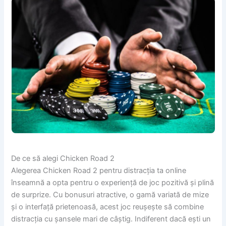
De ce să alegi Chicken Road 2
Alegerea Chicken Road 2 pentru distracția ta online
înseamnă a opta pentru o experiență de joc pozitivă și plină
de surprize. Cu bonusuri atractive, o gamă variată de mize
și o interfață prietenoasă, acest joc reușește să combine
distracția cu șansele mari de câștig. Indiferent dacă ești un