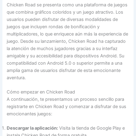
Chicken Road se presenta como una plataforma de juegos
que combina gráficos coloridos y un juego atractivo. Los
usuarios pueden disfrutar de diversas modalidades de
juegos que incluyen rondas de bonificación y
multiplicadores, lo que enriquece aún más la experiencia de
juego. Desde su lanzamiento, Chicken Road ha capturado
la atención de muchos jugadores gracias a su interfaz
amigable y su accesibilidad para dispositivos Android. Su
compatibilidad con Android 5.0 o superior permite a una
amplia gama de usuarios disfrutar de esta emocionante
aventura.
Cómo empezar en Chicken Road
A continuación, te presentamos un proceso sencillo para
registrarte en Chicken Road y comenzar a disfrutar de sus
emocionantes juegos:
Descargar la aplicación:
Visita la tienda de Google Play e
instala Chicken Road de forma gratuita.