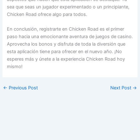
sea que seas un jugador experimentado o un principiante,
Chicken Road ofrece algo para todos.
En conclusión, registrarte en Chicken Road es el primer
paso hacia una emocionante aventura de juegos de casino.
Aprovecha los bonos y disfruta de toda la diversión que
esta aplicación tiene para ofrecer en el nuevo año. ¡No
esperes más y únete a la experiencia Chicken Road hoy
mismo!
←
Previous Post
Next Post
→