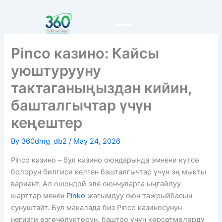
Skip
to
content
Pinco казино: Кайсы
уюштурууну
тактаганыңыздан кийин,
башталгычтар үчүн
кеңештер
By
360dmg_db2
/
May 24, 2026
Pinco казино – бул казино оюндарында эмнени күтсө
болорун билгиси келген башталгычтар үчүн эң мыкты
вариант. Ал ошондой эле оюнчуларга ыңгайлуу
шарттар менен
Pinko
жагымдуу оюн тажрыйбасын
сунуштайт. Бул макалада биз Pinco казиносунун
негизги өзгөчөлүктөрүн, баштоо үчүн көрсөтмөлөрдү