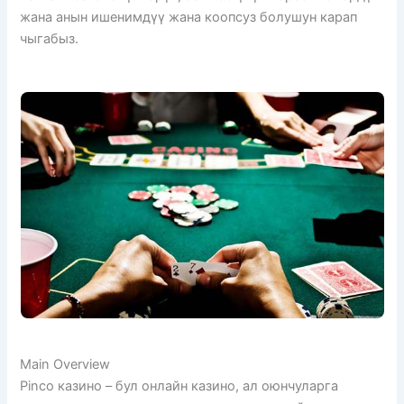
жана анын ишенимдүү жана коопсуз болушун карап
чыгабыз.
Main Overview
Pinco казино – бул онлайн казино, ал оюнчуларга