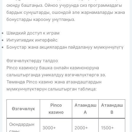
оюнду баштаңыз. Ойноо учурунда сиз программадагы
бардык сунуштарды, ошондой эле жарнамаларды жана
бонустарды кароону унутпаңыз.
Швидкий доступ к играм
Интуитивдик интерфейс
Бонустар жана акциялардан пайдалануу мүмкүнчүлүгү
Өзгөчөлүктөрдү талдоо
Pinco казиносу башка онлайн казиноноруна
салыштырганда уникалдуу өзгөчөлүктөргө ээ.
Төмөндө Pinco казино жана атаандаштардын
мүмкүнчүлүктөрүн салыштырган таблица:
Pinco
Атаандаш
Атаандаш
Өзгөчөлүк
казино
A
B
Оюндардын
3000+
2000+
1500+
саны