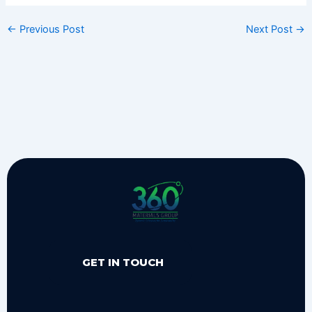
←
Previous Post
Next Post
→
GET IN TOUCH