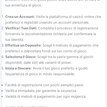
tua avventura di gioco.
Crea un Account:
Visita la piattaforma di casinò online che
preferisci e registrati creando un account personale.
Verifica i Tuoi Dati:
Completa il processo di registrazione
fornendo la documentazione richiesta per confermare la
tua identità.
Effettua un Deposito:
Scegli il metodo di pagamento che
preferisci e depositare fondi sul tuo conto di gioco.
Seleziona il Gioco:
Scegli tra la vasta gamma di giochi
disponibili, dalle slot alle varianti di poker.
Inizia a Giocare:
Avvia il tuo gioco preferito e goditi
l’esperienza di gioco in modo responsabile.
Facilità di registrazione con pochi semplici passi.
Verifica immediata per garantire la sicurezza.
Varietà di metodi di pagamento per ogni esigenza.