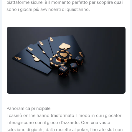
piattaforme sicure, è il momento perfetto per scoprire quali
sono i giochi più avvincenti di quest’anno.
Panoramica principale
I casinò online hanno trasformato il modo in cui i giocatori
interagiscono con il gioco d’azzardo. Con una vasta
selezione di giochi, dalla roulette al poker, fino alle slot con