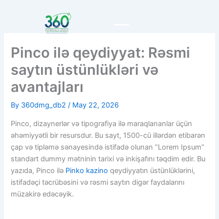
Skip
to
content
Pinco ilə qeydiyyat: Rəsmi
saytın üstünlükləri və
avantajları
By
360dmg_db2
/
May 22, 2026
Pinco, dizaynerlər və tipografiya ilə maraqlananlar üçün
əhəmiyyətli bir resursdur. Bu sayt, 1500-cü illərdən etibarən
çap və tipləmə sənayesində istifadə olunan “Lorem Ipsum”
standart dummy mətninin tarixi və inkişafını təqdim edir. Bu
yazıda, Pinco ilə
Pinko kazino
qeydiyyatın üstünlüklərini,
istifadəçi təcrübəsini və rəsmi saytın digər faydalarını
müzakirə edəcəyik.