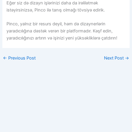
Eğer siz də dizayn işlərinizi daha da irəlilətmək
istəyirsinizsə, Pinco ilə tanış olmağı tövsiyə edirik.
Pinco, yalnız bir resurs deyil, həm də dizaynerlərin
yaradıcılığına dəstək verən bir platformadır. Kəşf edin,
yaradıcılığınızı artırın və işinizi yeni yüksəkliklərə çatdırın!
←
Previous Post
Next Post
→