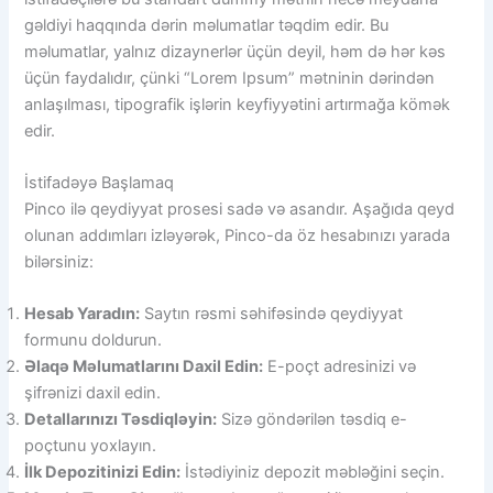
gəldiyi haqqında dərin məlumatlar təqdim edir. Bu
məlumatlar, yalnız dizaynerlər üçün deyil, həm də hər kəs
üçün faydalıdır, çünki “Lorem Ipsum” mətninin dərindən
anlaşılması, tipografik işlərin keyfiyyətini artırmağa kömək
edir.
İstifadəyə Başlamaq
Pinco ilə qeydiyyat prosesi sadə və asandır. Aşağıda qeyd
olunan addımları izləyərək, Pinco-da öz hesabınızı yarada
bilərsiniz:
Hesab Yaradın:
Saytın rəsmi səhifəsində qeydiyyat
formunu doldurun.
Əlaqə Məlumatlarını Daxil Edin:
E-poçt adresinizi və
şifrənizi daxil edin.
Detallarınızı Təsdiqləyin:
Sizə göndərilən təsdiq e-
poçtunu yoxlayın.
İlk Depozitinizi Edin:
İstədiyiniz depozit məbləğini seçin.