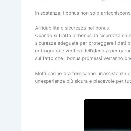
In sostanza, i bonus non solo arricchiscono 
Affidabilità e sicurezza nei bonus
Quando si tratta di bonus, la sicurezza è u
sicurezza adeguate per proteggere i dati pe
crittografia e verifica dell’identità per gar
sul fatto che i bonus promessi verranno on
Molti casino ora forniscono un’assistenza c
un’esperienza più sicura e piacevole per tutt