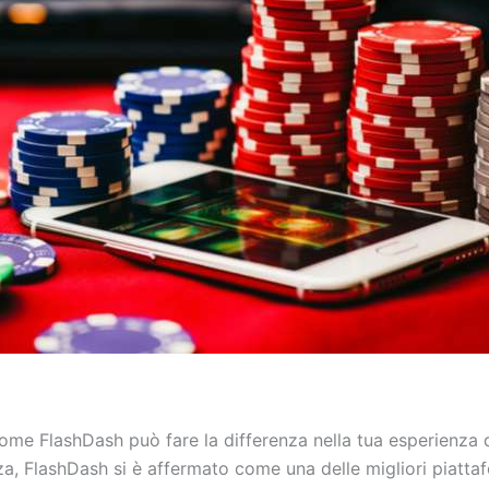
 come FlashDash può fare la differenza nella tua esperienza
zza, FlashDash si è affermato come una delle migliori piatta