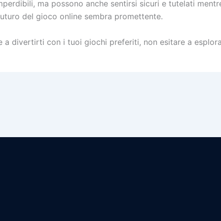
mperdibili, ma possono anche sentirsi sicuri e tutelati men
l futuro del gioco online sembra promettente.
e a divertirti con i tuoi giochi preferiti, non esitare a esplo