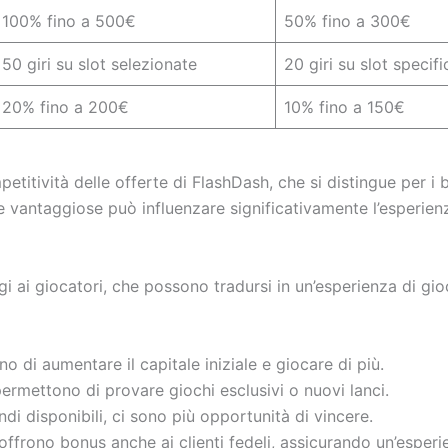
100% fino a 500€
50% fino a 300€
50 giri su slot selezionate
20 giri su slot specif
20% fino a 200€
10% fino a 150€
itività delle offerte di FlashDash, che si distingue per i b
 vantaggiose può influenzare significativamente l’esperien
i ai giocatori, che possono tradursi in un’esperienza di gio
 di aumentare il capitale iniziale e giocare di più.
rmettono di provare giochi esclusivi o nuovi lanci.
ndi disponibili, ci sono più opportunità di vincere.
 offrono bonus anche ai clienti fedeli, assicurando un’esper