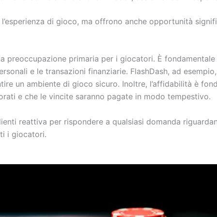
l’esperienza di gioco, ma offrono anche opportunità signific
na preoccupazione primaria per i giocatori. È fondamentale 
rsonali e le transazioni finanziarie. FlashDash, ad esempio
antire un ambiente di gioco sicuro. Inoltre, l’affidabilità è 
orati e che le vincite saranno pagate in modo tempestivo.
lienti reattiva per rispondere a qualsiasi domanda riguarda
i i giocatori.