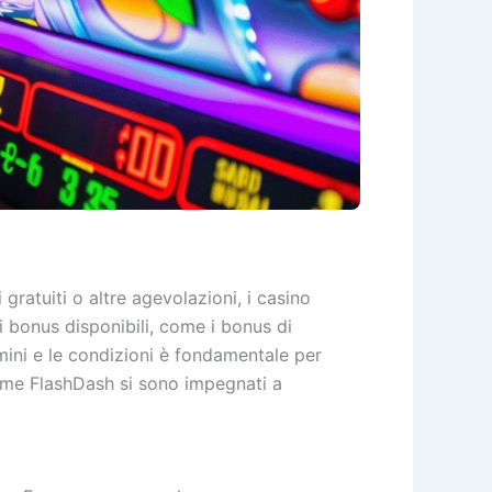
gratuiti o altre agevolazioni, i casino
di bonus disponibili, come i bonus di
ermini e le condizioni è fondamentale per
come FlashDash si sono impegnati a