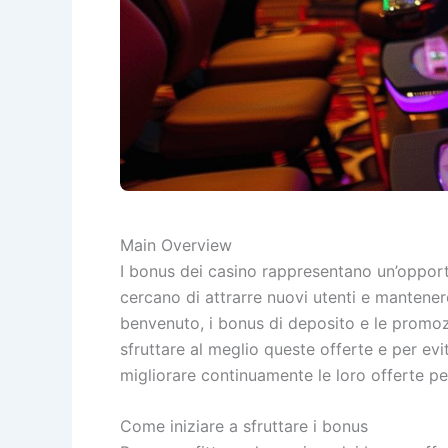
Main Overview
I bonus dei casino rappresentano un’opportun
cercano di attrarre nuovi utenti e mantenere
benvenuto, i bonus di deposito e le promozio
sfruttare al meglio queste offerte e per ev
migliorare continuamente le loro offerte per
Come iniziare a sfruttare i bonus