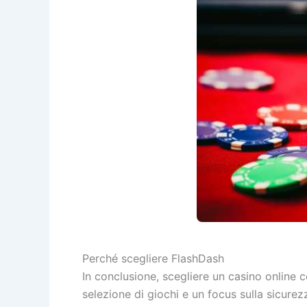
Perché scegliere FlashDash
In conclusione, scegliere un casino online
selezione di giochi e un focus sulla sicure