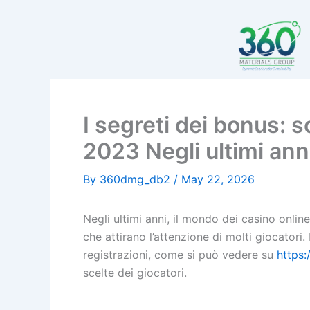
Skip
to
content
I segreti dei bonus: s
2023 Negli ultimi anni
By
360dmg_db2
/
May 22, 2026
Negli ultimi anni, il mondo dei casino onli
che attirano l’attenzione di molti giocatori
registrazioni, come si può vedere su
https:
scelte dei giocatori.