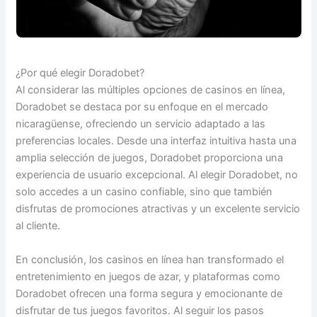
¿Por qué elegir Doradobet?
Al considerar las múltiples opciones de casinos en línea,
Doradobet se destaca por su enfoque en el mercado
nicaragüense, ofreciendo un servicio adaptado a las
preferencias locales. Desde una interfaz intuitiva hasta una
amplia selección de juegos, Doradobet proporciona una
experiencia de usuario excepcional. Al elegir Doradobet, no
solo accedes a un casino confiable, sino que también
disfrutas de promociones atractivas y un excelente servicio
al cliente.
En conclusión, los casinos en línea han transformado el
entretenimiento en juegos de azar, y plataformas como
Doradobet ofrecen una forma segura y emocionante de
disfrutar de tus juegos favoritos. Al seguir los pasos