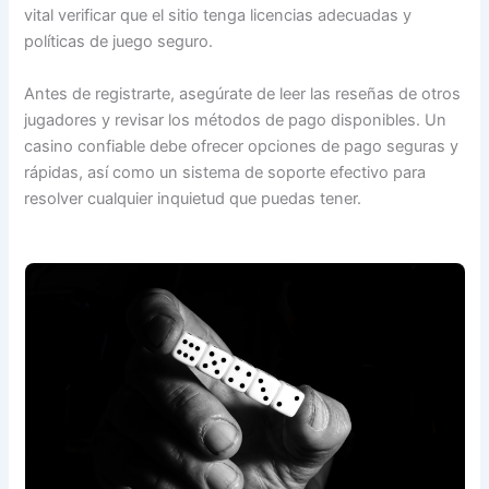
vital verificar que el sitio tenga licencias adecuadas y
políticas de juego seguro.
Antes de registrarte, asegúrate de leer las reseñas de otros
jugadores y revisar los métodos de pago disponibles. Un
casino confiable debe ofrecer opciones de pago seguras y
rápidas, así como un sistema de soporte efectivo para
resolver cualquier inquietud que puedas tener.