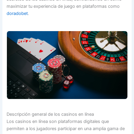
maximizar tu experiencia de juego en plataformas como
doradobet
.
Descripción general de los casinos en línea
Los casinos en línea son plataformas digitales que
permiten a los jugadores participar en una amplia gama de