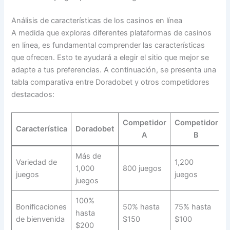
Análisis de características de los casinos en línea
A medida que exploras diferentes plataformas de casinos
en línea, es fundamental comprender las características
que ofrecen. Esto te ayudará a elegir el sitio que mejor se
adapte a tus preferencias. A continuación, se presenta una
tabla comparativa entre Doradobet y otros competidores
destacados:
Competidor
Competidor
Característica
Doradobet
A
B
Más de
Variedad de
1,200
1,000
800 juegos
juegos
juegos
juegos
100%
Bonificaciones
50% hasta
75% hasta
hasta
de bienvenida
$150
$100
$200