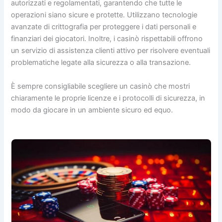
autorizzati e regolamentati, garantendo che tutte le
operazioni siano sicure e protette. Utilizzano tecnologie
avanzate di crittografia per proteggere i dati personali e
finanziari dei giocatori. Inoltre, i casinò rispettabili offrono
un servizio di assistenza clienti attivo per risolvere eventuali
problematiche legate alla sicurezza o alla transazione.
È sempre consigliabile scegliere un casinò che mostri
chiaramente le proprie licenze e i protocolli di sicurezza, in
modo da giocare in un ambiente sicuro ed equo.