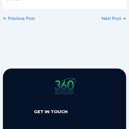
←
Previous Post
Next Post
→
GET IN TOUCH