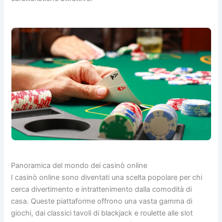
Panoramica del mondo dei casinò online
I casinò online sono diventati una scelta popolare per chi
cerca divertimento e intrattenimento dalla comodità di
casa. Queste piattaforme offrono una vasta gamma di
giochi, dai classici tavoli di blackjack e roulette alle slot