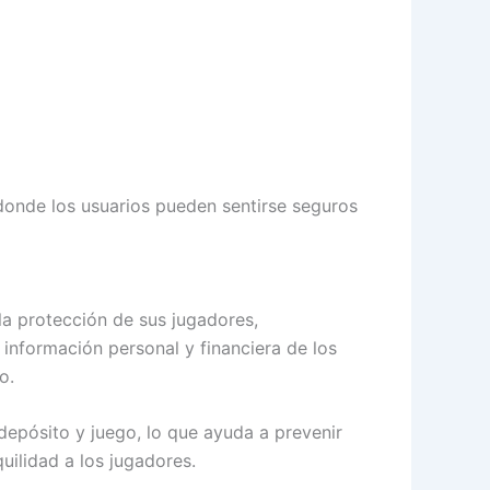
donde los usuarios pueden sentirse seguros
la protección de sus jugadores,
información personal y financiera de los
o.
depósito y juego, lo que ayuda a prevenir
uilidad a los jugadores.