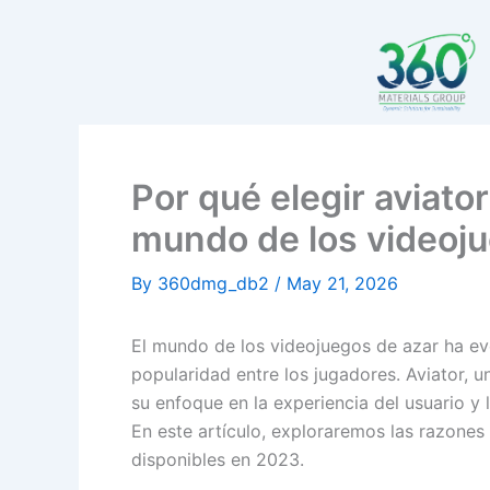
Skip
to
content
Por qué elegir aviato
mundo de los videoju
By
360dmg_db2
/
May 21, 2026
El mundo de los videojuegos de azar ha ev
popularidad entre los jugadores. Aviator, 
su enfoque en la experiencia del usuario y
En este artículo, exploraremos las razones
disponibles en 2023.