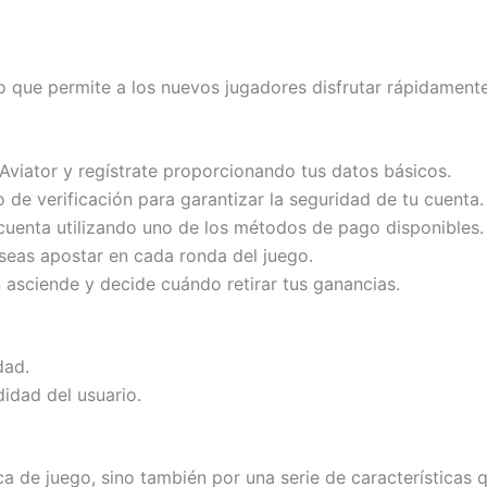
 que permite a los nuevos jugadores disfrutar rápidamente
Aviator y regístrate proporcionando tus datos básicos.
de verificación para garantizar la seguridad de tu cuenta.
uenta utilizando uno de los métodos de pago disponibles.
eas apostar en cada ronda del juego.
asciende y decide cuándo retirar tus ganancias.
dad.
idad del usuario.
a de juego, sino también por una serie de características q