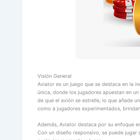
Visión General
Aviator es un juego que se destaca en la i
única, donde los jugadores apuestan en un
de que el avión se estrelle, lo que añade 
como a jugadores experimentados, brindand
Además, Aviator destaca por su enfoque en 
Con un diseño responsivo, se puede jugar de