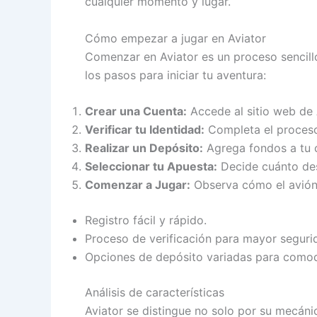
cualquier momento y lugar.
Cómo empezar a jugar en Aviator
Comenzar en Aviator es un proceso sencillo
los pasos para iniciar tu aventura:
Crear una Cuenta:
Accede al sitio web de 
Verificar tu Identidad:
Completa el proceso 
Realizar un Depósito:
Agrega fondos a tu c
Seleccionar tu Apuesta:
Decide cuánto des
Comenzar a Jugar:
Observa cómo el avión 
Registro fácil y rápido.
Proceso de verificación para mayor seguri
Opciones de depósito variadas para comod
Análisis de características
Aviator se distingue no solo por su mecánic