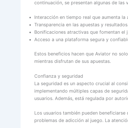
continuación, se presentan algunas de las 
Interacción en tiempo real que aumenta la 
Transparencia en las apuestas y resultados
Bonificaciones atractivas que fomentan el 
Acceso a una plataforma segura y confiabl
Estos beneficios hacen que Aviator no sol
mientras disfrutan de sus apuestas.
Confianza y seguridad
La seguridad es un aspecto crucial al cons
implementando múltiples capas de seguridad
usuarios. Además, está regulada por autor
Los usuarios también pueden beneficiarse d
problemas de adicción al juego. La atención