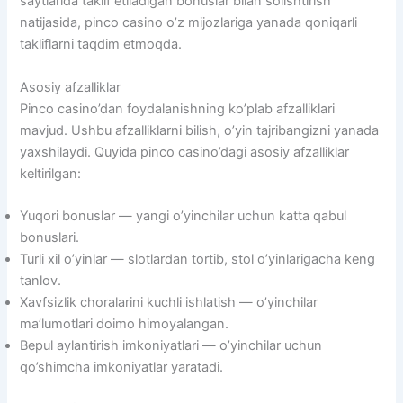
saytlarida taklif etiladigan bonuslar bilan solishtirish
natijasida, pinco casino o’z mijozlariga yanada qoniqarli
takliflarni taqdim etmoqda.
Asosiy afzalliklar
Pinco casino’dan foydalanishning ko’plab afzalliklari
mavjud. Ushbu afzalliklarni bilish, o’yin tajribangizni yanada
yaxshilaydi. Quyida pinco casino’dagi asosiy afzalliklar
keltirilgan:
Yuqori bonuslar — yangi o’yinchilar uchun katta qabul
bonuslari.
Turli xil o’yinlar — slotlardan tortib, stol o’yinlarigacha keng
tanlov.
Xavfsizlik choralarini kuchli ishlatish — o’yinchilar
ma’lumotlari doimo himoyalangan.
Bepul aylantirish imkoniyatlari — o’yinchilar uchun
qo’shimcha imkoniyatlar yaratadi.