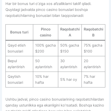
Har bir bonus turi o’ziga xos afzalliklarni taklif qiladi.
Quyidagi jadvalda pinco casino bonuslari boshqa
raqobatchilarning bonuslari bilan taqqoslanadi:
Pinco
Raqobatchi
Raqobatchi
Bonus turi
casino
A
B
Qayd etish
100% gacha
50% gacha
75% gacha
bonuslari
$200
$150
$100
Bepul
50
30
20
aylantirish
aylantirish
aylantirish
aylantirish
Qaytish
10% har
7% har
5% har oy
bonuslari
hafta
hafta
Ushbu jadval, pinco casino bonuslarining raqobatchilardan
qanday ustunlikka ega ekanligini ko’rsatadi. Boshqa kazino