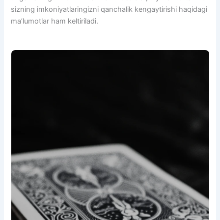
sizning imkoniyatlaringizni qanchalik kengaytirishi haqidagi
ma’lumotlar ham keltiriladi.