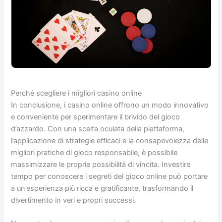
Perché scegliere i migliori casino online
In conclusione, i casino online offrono un modo innovativo
e conveniente per sperimentare il brivido del gioco
d’azzardo. Con una scelta oculata della piattaforma,
l’applicazione di strategie efficaci e la consapevolezza delle
migliori pratiche di gioco responsabile, è possibile
massimizzare le proprie possibilità di vincita. Investire
tempo per conoscere i segreti del gioco online può portare
a un’esperienza più ricca e gratificante, trasformando il
divertimento in veri e propri successi.