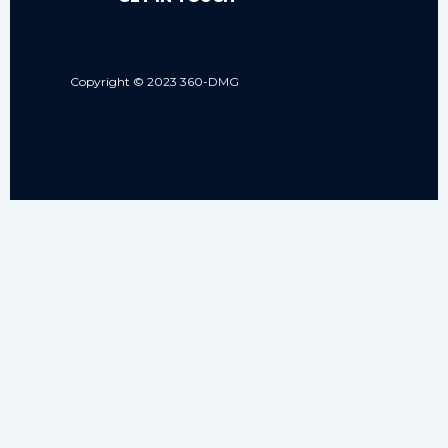
Copyright © 2023 360-DMG