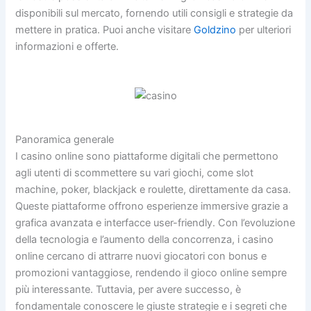
disponibili sul mercato, fornendo utili consigli e strategie da
mettere in pratica. Puoi anche visitare
Goldzino
per ulteriori
informazioni e offerte.
Panoramica generale
I casino online sono piattaforme digitali che permettono
agli utenti di scommettere su vari giochi, come slot
machine, poker, blackjack e roulette, direttamente da casa.
Queste piattaforme offrono esperienze immersive grazie a
grafica avanzata e interfacce user-friendly. Con l’evoluzione
della tecnologia e l’aumento della concorrenza, i casino
online cercano di attrarre nuovi giocatori con bonus e
promozioni vantaggiose, rendendo il gioco online sempre
più interessante. Tuttavia, per avere successo, è
fondamentale conoscere le giuste strategie e i segreti che