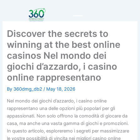
Skip
to
content
Discover the secrets to
winning at the best online
casinos Nel mondo dei
giochi d’azzardo, i casino
online rappresentano
By
360dmg_db2
/
May 18, 2026
Nel mondo dei giochi d’azzardo, i casino online
rappresentano una delle opzioni più popolari per gli
appassionati. Non solo offrono la comodità di giocare da
casa, ma anche una vasta gamma di giochi e promozioni.
In questo articolo, esploreremo i segreti per massimizzare
le vostre possibilità di vincita nei migliori casino online