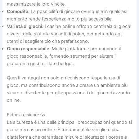
massimizzare le loro vincite.
Comodità:
La possibilità di giocare ovunque e in qualsiasi
momento rende l’esperienza molto più accessibile.
Varietà di giochi:
I casino online offrono centinaia di giochi
diversi, dalle slot alle varianti di poker, permettendo agli
utenti di scegliere ciò che preferiscono.
Gioco responsabile:
Molte piattaforme promuovono il
gioco responsabile, fornendo strumenti per aiutare i
giocatori a gestire il loro budget.
Questi vantaggi non solo arricchiscono l’esperienza di
gioco, ma contribuiscono anche a creare un ambiente più
sicuro e divertente per gli appassionati del gioco d’azzardo
online.
Fiducia e sicurezza
La sicurezza è una delle principali preoccupazioni quando si
gioca nei casino online. È fondamentale scegliere una
piattaforma che garantisca misure di sicurezza rigorose e