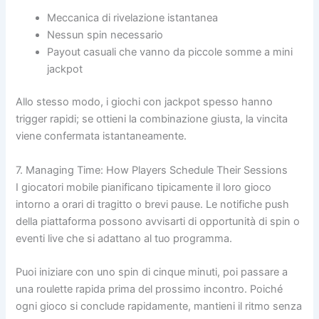
Meccanica di rivelazione istantanea
Nessun spin necessario
Payout casuali che vanno da piccole somme a mini
jackpot
Allo stesso modo, i giochi con jackpot spesso hanno
trigger rapidi; se ottieni la combinazione giusta, la vincita
viene confermata istantaneamente.
7. Managing Time: How Players Schedule Their Sessions
I giocatori mobile pianificano tipicamente il loro gioco
intorno a orari di tragitto o brevi pause. Le notifiche push
della piattaforma possono avvisarti di opportunità di spin o
eventi live che si adattano al tuo programma.
Puoi iniziare con uno spin di cinque minuti, poi passare a
una roulette rapida prima del prossimo incontro. Poiché
ogni gioco si conclude rapidamente, mantieni il ritmo senza