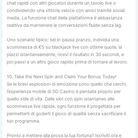
chat rapidi con altri giocatori durante un tavolo live o
condividendo una vittoria veloce con amici tramite social
media. La funzione chat della piattaforma è abbastanza
reattiva da mantenere le conversazioni fluide senza lag.
Uno scenario tipico: sei in pausa pranzo, individui una
scommessa di €5 su blackjack live con ottime quote, la
piazzi istantaneamente, ricevi il risultato in 30 secondi, e
poi passi a un altro gioco rapido prima di tornare al lavoro.
10. Take the Next Spin and Claim Your Bonus Today!
Se le brevi esplosioni di emozione sono quello che cerchi,
l’esperienza mobile di SG Casino è pensata proprio per
quello stile di vita. Dalle slot con spin istantaneo alle
scommesse live rapide, ogni funzione è progettata per
permetterti di goderti il gioco di qualità senza sacrificare il
tuo programma.
Pronto a mettere alla prova la tua fortuna? Iscriviti ora e