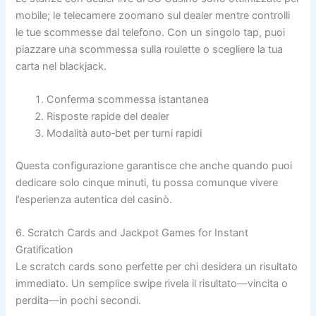
mobile; le telecamere zoomano sul dealer mentre controlli
le tue scommesse dal telefono. Con un singolo tap, puoi
piazzare una scommessa sulla roulette o scegliere la tua
carta nel blackjack.
Conferma scommessa istantanea
Risposte rapide del dealer
Modalità auto‑bet per turni rapidi
Questa configurazione garantisce che anche quando puoi
dedicare solo cinque minuti, tu possa comunque vivere
l’esperienza autentica del casinò.
6. Scratch Cards and Jackpot Games for Instant
Gratification
Le scratch cards sono perfette per chi desidera un risultato
immediato. Un semplice swipe rivela il risultato—vincita o
perdita—in pochi secondi.