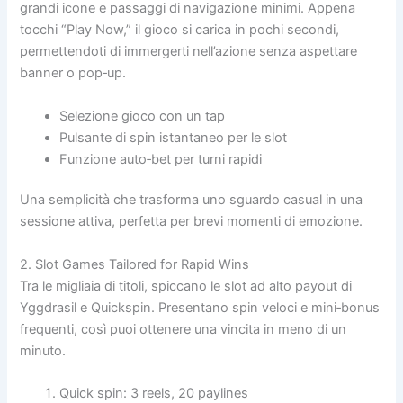
grandi icone e passaggi di navigazione minimi. Appena
tocchi “Play Now,” il gioco si carica in pochi secondi,
permettendoti di immergerti nell’azione senza aspettare
banner o pop‑up.
Selezione gioco con un tap
Pulsante di spin istantaneo per le slot
Funzione auto‑bet per turni rapidi
Una semplicità che trasforma uno sguardo casual in una
sessione attiva, perfetta per brevi momenti di emozione.
2. Slot Games Tailored for Rapid Wins
Tra le migliaia di titoli, spiccano le slot ad alto payout di
Yggdrasil e Quickspin. Presentano spin veloci e mini‑bonus
frequenti, così puoi ottenere una vincita in meno di un
minuto.
Quick spin: 3 reels, 20 paylines