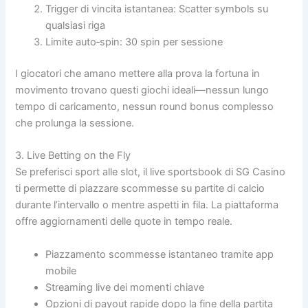
Trigger di vincita istantanea: Scatter symbols su
qualsiasi riga
Limite auto‑spin: 30 spin per sessione
I giocatori che amano mettere alla prova la fortuna in
movimento trovano questi giochi ideali—nessun lungo
tempo di caricamento, nessun round bonus complesso
che prolunga la sessione.
3. Live Betting on the Fly
Se preferisci sport alle slot, il live sportsbook di SG Casino
ti permette di piazzare scommesse su partite di calcio
durante l’intervallo o mentre aspetti in fila. La piattaforma
offre aggiornamenti delle quote in tempo reale.
Piazzamento scommesse istantaneo tramite app
mobile
Streaming live dei momenti chiave
Opzioni di payout rapide dopo la fine della partita