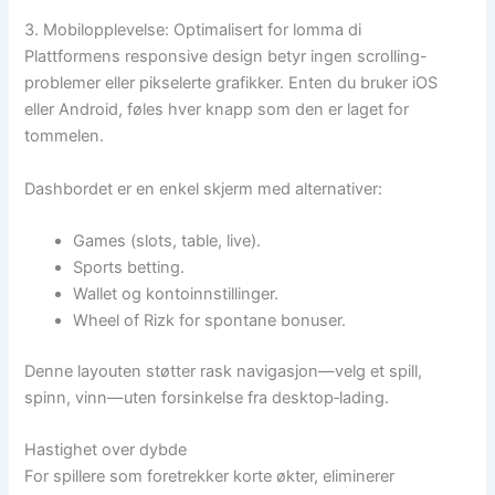
3. Mobilopplevelse: Optimalisert for lomma di
Plattformens responsive design betyr ingen scrolling-
problemer eller pikselerte grafikker. Enten du bruker iOS
eller Android, føles hver knapp som den er laget for
tommelen.
Dashbordet er en enkel skjerm med alternativer:
Games (slots, table, live).
Sports betting.
Wallet og kontoinnstillinger.
Wheel of Rizk for spontane bonuser.
Denne layouten støtter rask navigasjon—velg et spill,
spinn, vinn—uten forsinkelse fra desktop‑lading.
Hastighet over dybde
For spillere som foretrekker korte økter, eliminerer