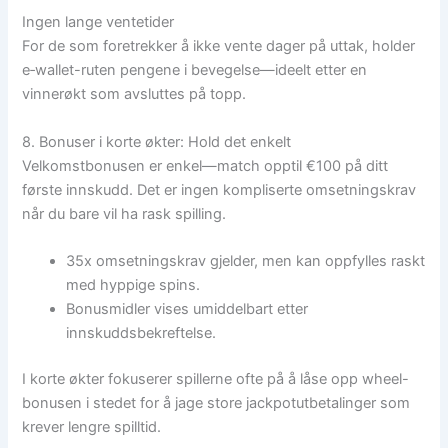
Ingen lange ventetider
For de som foretrekker å ikke vente dager på uttak, holder
e‑wallet-ruten pengene i bevegelse—ideelt etter en
vinnerøkt som avsluttes på topp.
8. Bonuser i korte økter: Hold det enkelt
Velkomstbonusen er enkel—match opptil €100 på ditt
første innskudd. Det er ingen kompliserte omsetningskrav
når du bare vil ha rask spilling.
35x omsetningskrav gjelder, men kan oppfylles raskt
med hyppige spins.
Bonusmidler vises umiddelbart etter
innskuddsbekreftelse.
I korte økter fokuserer spillerne ofte på å låse opp wheel-
bonusen i stedet for å jage store jackpotutbetalinger som
krever lengre spilltid.