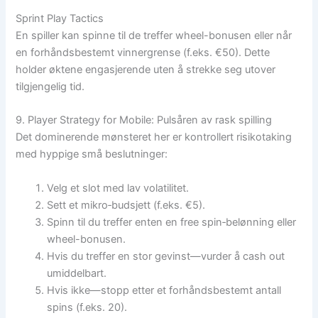
Sprint Play Tactics
En spiller kan spinne til de treffer wheel-bonusen eller når
en forhåndsbestemt vinnergrense (f.eks. €50). Dette
holder øktene engasjerende uten å strekke seg utover
tilgjengelig tid.
9. Player Strategy for Mobile: Pulsåren av rask spilling
Det dominerende mønsteret her er kontrollert risikotaking
med hyppige små beslutninger:
Velg et slot med lav volatilitet.
Sett et mikro‑budsjett (f.eks. €5).
Spinn til du treffer enten en free spin‑belønning eller
wheel-bonusen.
Hvis du treffer en stor gevinst—vurder å cash out
umiddelbart.
Hvis ikke—stopp etter et forhåndsbestemt antall
spins (f.eks. 20).