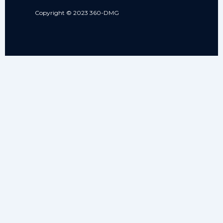
Copyright © 2023 360-DMG