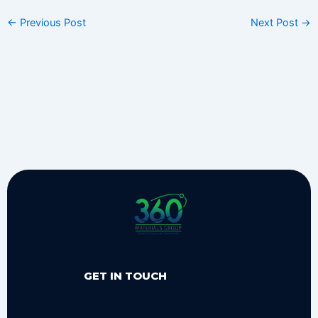
←
Previous Post
Next Post
→
GET IN TOUCH