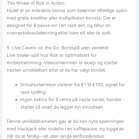
The Wheel of Rizk in Action
Hjulet er en interaktiv bonus som belønner tilfeldige spinn
med gratis kreditter eller multiplikator-boosts. Det er
designet for å passe inn i en rask økt, og tilbyr en
overraskelsesbelønning etter bare ett eller to spill.
5. Live Casino on the Go: Bordspill uten ventetid
Live dealer-spill hos Rizk er optimalisert for
mobilstrømming. Videostrømmen er skarp og starter
nesten umiddelbart etter at du har valgt bordet.
Innsatsstørrelser varierer fra €1 til €100, egnet for
rask spilling.
Ingen behov for å vente på neste runde; hender
starter så snart du legger inn innsatsen.
Denne umiddelbarheten gjør at du kan nyte spenningen
med blackjack eller roulette i en kaffepause, og logge av
når du er ferdig—alt uten lange øktforpliktelser.