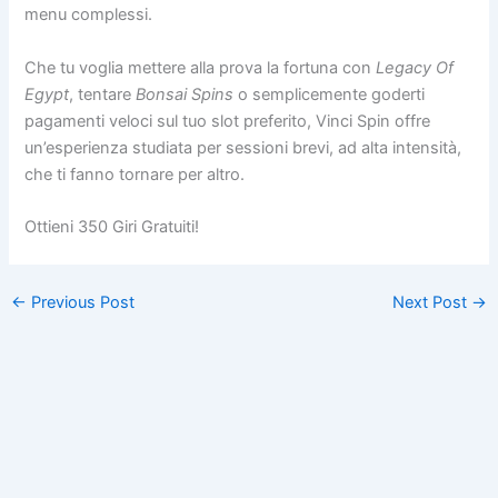
menu complessi.
Che tu voglia mettere alla prova la fortuna con
Legacy Of
Egypt
, tentare
Bonsai Spins
o semplicemente goderti
pagamenti veloci sul tuo slot preferito, Vinci Spin offre
un’esperienza studiata per sessioni brevi, ad alta intensità,
che ti fanno tornare per altro.
Ottieni 350 Giri Gratuiti!
←
Previous Post
Next Post
→