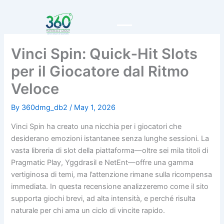
Skip
to
content
Vinci Spin: Quick‑Hit Slots
per il Giocatore dal Ritmo
Veloce
By
360dmg_db2
/
May 1, 2026
Vinci Spin ha creato una nicchia per i giocatori che
desiderano emozioni istantanee senza lunghe sessioni. La
vasta libreria di slot della piattaforma—oltre sei mila titoli di
Pragmatic Play, Yggdrasil e NetEnt—offre una gamma
vertiginosa di temi, ma l’attenzione rimane sulla ricompensa
immediata. In questa recensione analizzeremo come il sito
supporta giochi brevi, ad alta intensità, e perché risulta
naturale per chi ama un ciclo di vincite rapido.