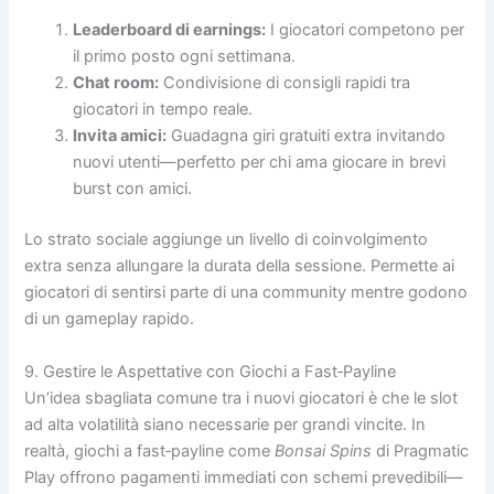
Leaderboard di earnings:
I giocatori competono per
il primo posto ogni settimana.
Chat room:
Condivisione di consigli rapidi tra
giocatori in tempo reale.
Invita amici:
Guadagna giri gratuiti extra invitando
nuovi utenti—perfetto per chi ama giocare in brevi
burst con amici.
Lo strato sociale aggiunge un livello di coinvolgimento
extra senza allungare la durata della sessione. Permette ai
giocatori di sentirsi parte di una community mentre godono
di un gameplay rapido.
9. Gestire le Aspettative con Giochi a Fast‑Payline
Un’idea sbagliata comune tra i nuovi giocatori è che le slot
ad alta volatilità siano necessarie per grandi vincite. In
realtà, giochi a fast‑payline come
Bonsai Spins
di Pragmatic
Play offrono pagamenti immediati con schemi prevedibili—