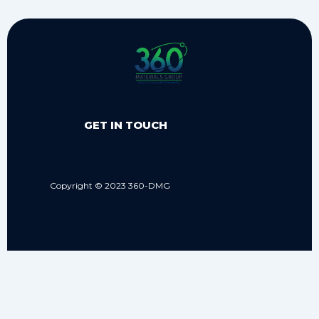
GET IN TOUCH
Copyright © 2023 360-DMG